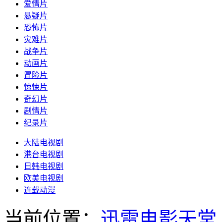
爱情片
悬疑片
恐怖片
灾难片
战争片
动画片
冒险片
惊悚片
奇幻片
剧情片
纪录片
大陆电视剧
港台电视剧
日韩电视剧
欧美电视剧
连载动漫
当前位置：
迅雷电影天堂