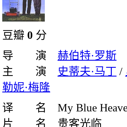
豆瓣
0
分
导 演
赫伯特·罗斯
主 演
史蒂夫·马丁
/
勒妮·梅隆
译 名 My Blue Heav
片 名 贵客光临