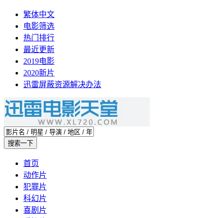
繁体中文
电影筛选
热门排行
最近更新
2019电影
2020新片
迅雷屏蔽资源解决办法
首页
动作片
犯罪片
科幻片
喜剧片