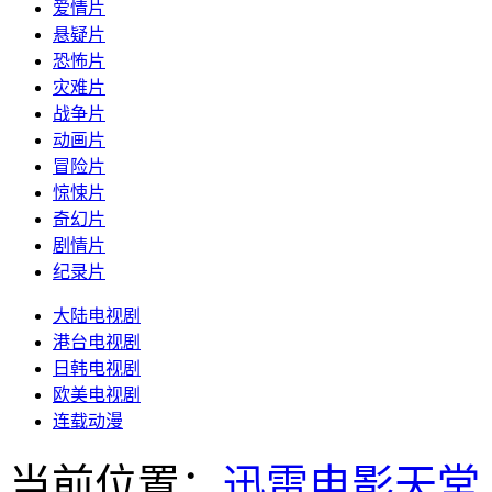
爱情片
悬疑片
恐怖片
灾难片
战争片
动画片
冒险片
惊悚片
奇幻片
剧情片
纪录片
大陆电视剧
港台电视剧
日韩电视剧
欧美电视剧
连载动漫
当前位置：
迅雷电影天堂