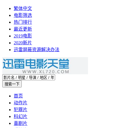
繁体中文
电影筛选
热门排行
最近更新
2019电影
2020新片
迅雷屏蔽资源解决办法
首页
动作片
犯罪片
科幻片
喜剧片