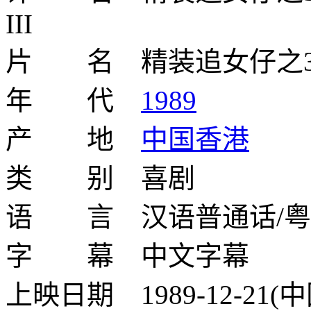
III
片 名 精装追女仔之
年 代
1989
产 地
中国香港
类 别 喜剧
语 言 汉语普通话/粤
字 幕 中文字幕
上映日期 1989-12-21(