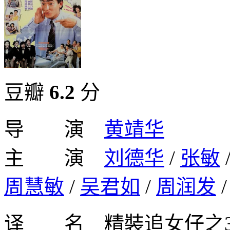
豆瓣
6.2
分
导 演
黄靖华
主 演
刘德华
/
张敏
周慧敏
/
吴君如
/
周润发
译 名 精裝追女仔之3狼之一族