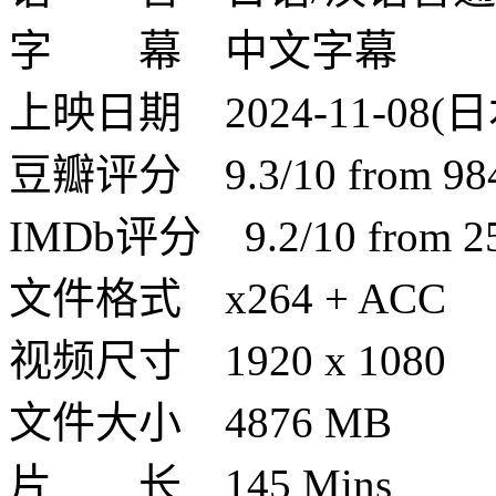
字 幕 中文字幕
上映日期 2024-11-08(日
豆瓣评分 9.3/10 from 9842
IMDb评分 9.2/10 from 250
文件格式 x264 + ACC
视频尺寸 1920 x 1080
文件大小 4876 MB
片 长 145 Mins