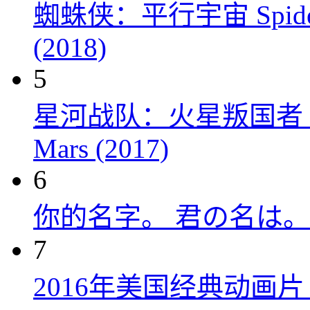
蜘蛛侠：平行宇宙 Spider-Man
(2018)
5
星河战队：火星叛国者 Starshi
Mars (2017)
6
你的名字。 君の名は。 (
7
2016年美国经典动画