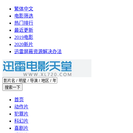
繁体中文
电影筛选
热门排行
最近更新
2019电影
2020新片
迅雷屏蔽资源解决办法
首页
动作片
犯罪片
科幻片
喜剧片