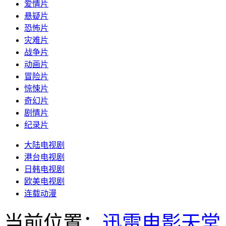
爱情片
悬疑片
恐怖片
灾难片
战争片
动画片
冒险片
惊悚片
奇幻片
剧情片
纪录片
大陆电视剧
港台电视剧
日韩电视剧
欧美电视剧
连载动漫
当前位置：
迅雷电影天堂