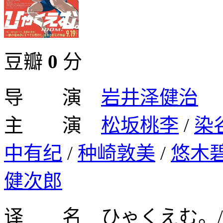
豆瓣
0
分
导 演
岩井泽健治
主 演
松坂桃李
/
染
中有纪
/
种崎敦美
/
悠木
健次郎
译 名 ひゃくえむ。/