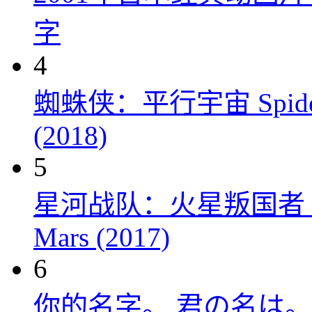
字
4
蜘蛛侠：平行宇宙 Spider-Man
(2018)
5
星河战队：火星叛国者 Starshi
Mars (2017)
6
你的名字。 君の名は。 (