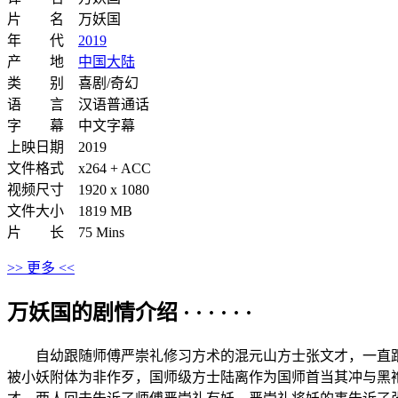
片 名 万妖国
年 代
2019
产 地
中国大陆
类 别 喜剧/奇幻
语 言 汉语普通话
字 幕 中文字幕
上映日期 2019
文件格式 x264 + ACC
视频尺寸 1920 x 1080
文件大小 1819 MB
片 长 75 Mins
>> 更多 <<
万妖国的剧情介绍 · · · · · ·
自幼跟随师傅严崇礼修习方术的混元山方士张文才，一直跟
被小妖附体为非作歹，国师级方士陆离作为国师首当其冲与黑