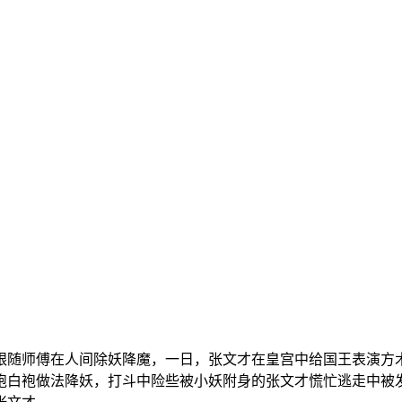
随师傅在人间除妖降魔，一日，张文才在皇宫中给国王表演方术
袍白袍做法降妖，打斗中险些被小妖附身的张文才慌忙逃走中被