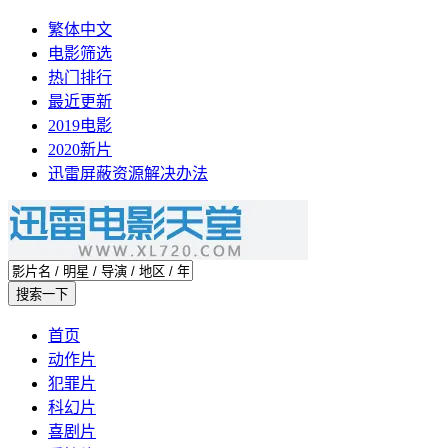
繁体中文
电影筛选
热门排行
最近更新
2019电影
2020新片
迅雷屏蔽资源解决办法
首页
动作片
犯罪片
科幻片
喜剧片