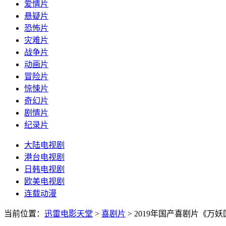
爱情片
悬疑片
恐怖片
灾难片
战争片
动画片
冒险片
惊悚片
奇幻片
剧情片
纪录片
大陆电视剧
港台电视剧
日韩电视剧
欧美电视剧
连载动漫
当前位置：
迅雷电影天堂
>
喜剧片
>
2019年国产喜剧片《万