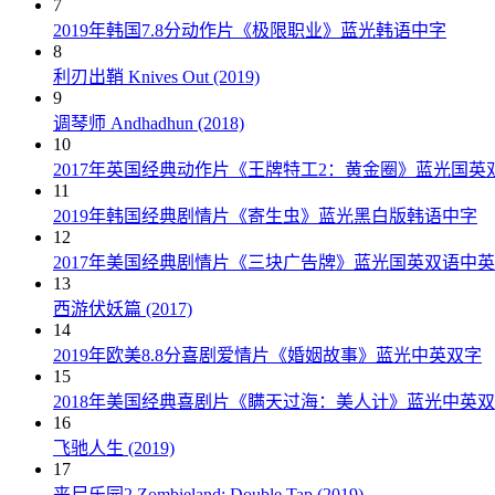
7
2019年韩国7.8分动作片《极限职业》蓝光韩语中字
8
利刃出鞘 Knives Out (2019)
9
调琴师 Andhadhun (2018)
10
2017年英国经典动作片《王牌特工2：黄金圈》蓝光国英
11
2019年韩国经典剧情片《寄生虫》蓝光黑白版韩语中字
12
2017年美国经典剧情片《三块广告牌》蓝光国英双语中
13
西游伏妖篇 (2017)
14
2019年欧美8.8分喜剧爱情片《婚姻故事》蓝光中英双字
15
2018年美国经典喜剧片《瞒天过海：美人计》蓝光中英
16
飞驰人生 (2019)
17
丧尸乐园2 Zombieland: Double Tap (2019)