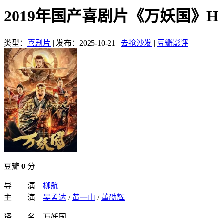
2019年国产喜剧片《万妖国》
类型：
喜剧片
|
发布：2025-10-21
|
去抢沙发
|
豆瓣影评
豆瓣
0
分
导 演
柳航
主 演
吴孟达
/
黄一山
/
董劭辉
译 名 万妖国