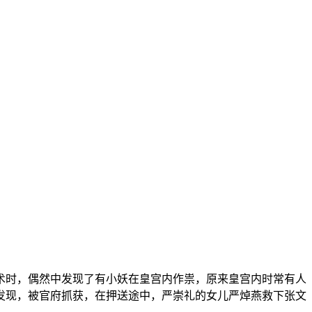
时，偶然中发现了有小妖在皇宫内作祟，原来皇宫内时常有人
发现，被官府抓获，在押送途中，严崇礼的女儿严焯燕救下张文