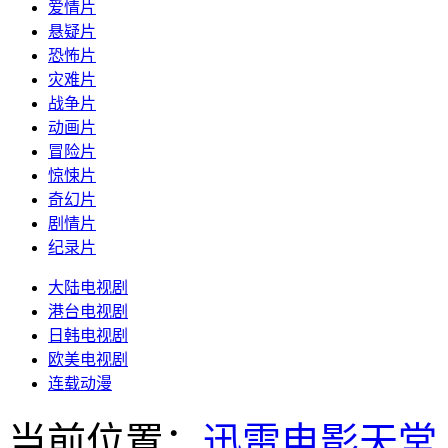
爱情片
悬疑片
恐怖片
灾难片
战争片
动画片
冒险片
惊悚片
奇幻片
剧情片
纪录片
大陆电视剧
港台电视剧
日韩电视剧
欧美电视剧
连载动漫
当前位置：
迅雷电影天堂