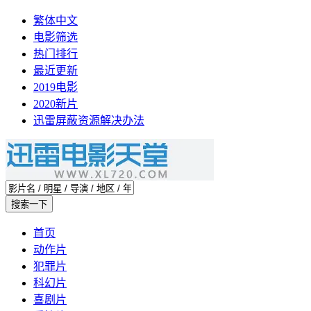
繁体中文
电影筛选
热门排行
最近更新
2019电影
2020新片
迅雷屏蔽资源解决办法
首页
动作片
犯罪片
科幻片
喜剧片