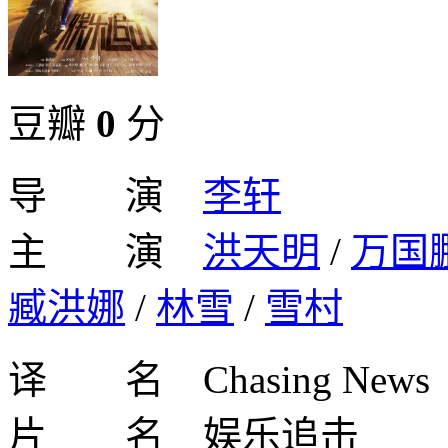
豆瓣
0
分
导 演
李轩
主 演
洪天明
/
万国
臧洪娜
/
林雪
/
雪村
译 名 Chasing News
片 名 娱乐追击