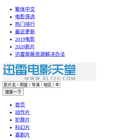
繁体中文
电影筛选
热门排行
最近更新
2019电影
2020新片
迅雷屏蔽资源解决办法
首页
动作片
犯罪片
科幻片
喜剧片