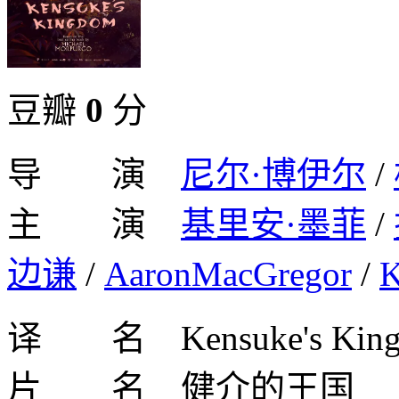
豆瓣
0
分
导 演
尼尔·博伊尔
/
主 演
基里安·墨菲
/
边谦
/
AaronMacGregor
/
K
译 名 Kensuke's Kin
片 名 健介的王国