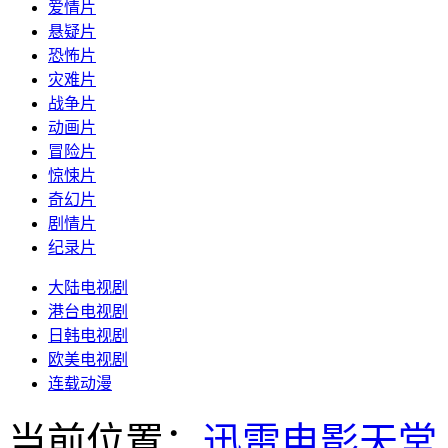
爱情片
悬疑片
恐怖片
灾难片
战争片
动画片
冒险片
惊悚片
奇幻片
剧情片
纪录片
大陆电视剧
港台电视剧
日韩电视剧
欧美电视剧
连载动漫
当前位置：
迅雷电影天堂