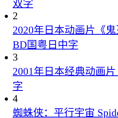
双字
2
2020年日本动画片《
BD国粤日中字
3
2001年日本经典动画
字
4
蜘蛛侠：平行宇宙 Spider-Man