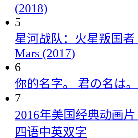
(2018)
5
星河战队：火星叛国者 Starshi
Mars (2017)
6
你的名字。 君の名は。 (
7
2016年美国经典动画
四语中英双字