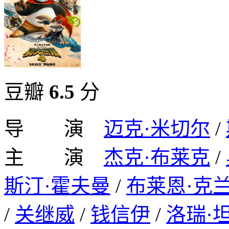
豆瓣
6.5
分
导 演
迈克·米切尔
/
主 演
杰克·布莱克
/
斯汀·霍夫曼
/
布莱恩·克
/
关继威
/
钱信伊
/
洛瑞·