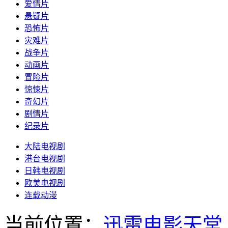
爱情片
悬疑片
恐怖片
灾难片
战争片
动画片
冒险片
惊悚片
奇幻片
剧情片
纪录片
大陆电视剧
港台电视剧
日韩电视剧
欧美电视剧
连载动漫
当前位置：
迅雷电影天堂