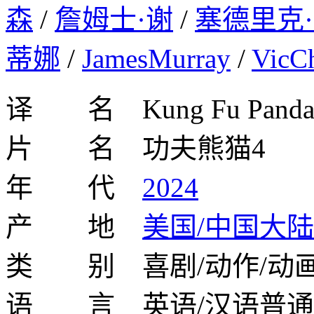
森
/
詹姆士·谢
/
塞德里克
蒂娜
/
JamesMurray
/
VicC
译 名 Kung Fu Panda
片 名 功夫熊猫4
年 代
2024
产 地
美国/中国大陆
类 别 喜剧/动作/动画
语 言 英语/汉语普通