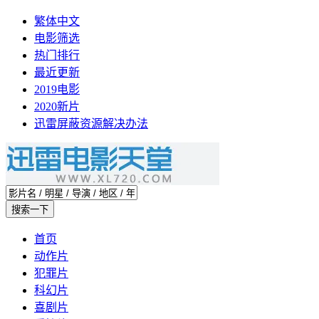
繁体中文
电影筛选
热门排行
最近更新
2019电影
2020新片
迅雷屏蔽资源解决办法
首页
动作片
犯罪片
科幻片
喜剧片