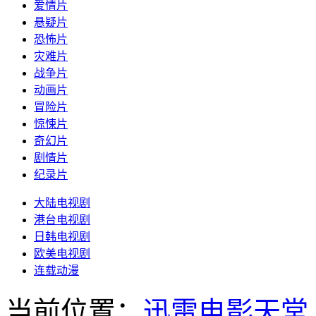
爱情片
悬疑片
恐怖片
灾难片
战争片
动画片
冒险片
惊悚片
奇幻片
剧情片
纪录片
大陆电视剧
港台电视剧
日韩电视剧
欧美电视剧
连载动漫
当前位置：
迅雷电影天堂