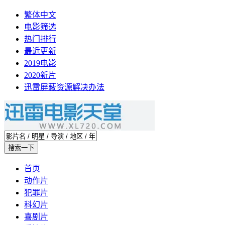
繁体中文
电影筛选
热门排行
最近更新
2019电影
2020新片
迅雷屏蔽资源解决办法
首页
动作片
犯罪片
科幻片
喜剧片