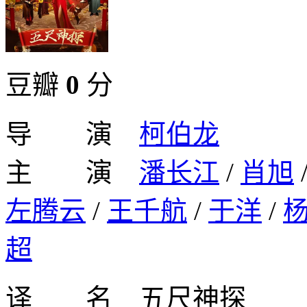
豆瓣
0
分
导 演
柯伯龙
主 演
潘长江
/
肖旭
左腾云
/
王千航
/
于洋
/
超
译 名 五尺神探