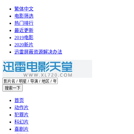
繁体中文
电影筛选
热门排行
最近更新
2019电影
2020新片
迅雷屏蔽资源解决办法
首页
动作片
犯罪片
科幻片
喜剧片