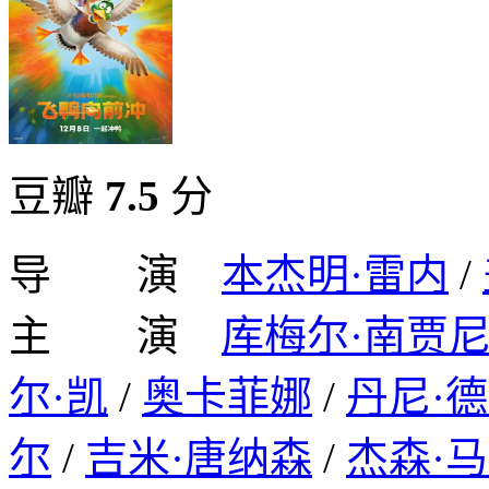
豆瓣
7.5
分
导 演
本杰明·雷内
/
主 演
库梅尔·南贾
尔·凯
/
奥卡菲娜
/
丹尼·
尔
/
吉米·唐纳森
/
杰森·