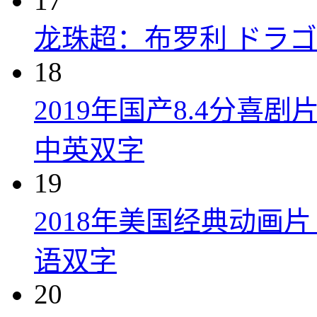
17
龙珠超：布罗利 ドラゴン
18
2019年国产8.4分
中英双字
19
2018年美国经典动画
语双字
20