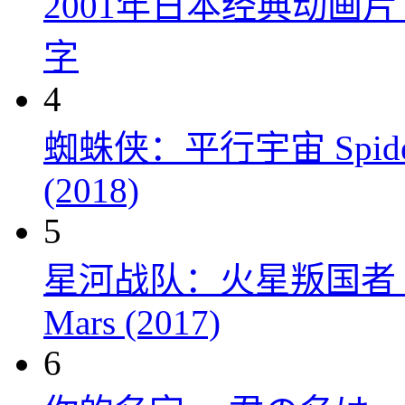
2001年日本经典动画
字
4
蜘蛛侠：平行宇宙 Spider-Man
(2018)
5
星河战队：火星叛国者 Starshi
Mars (2017)
6