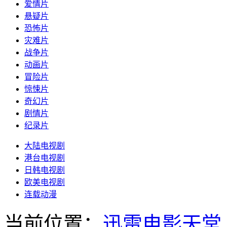
爱情片
悬疑片
恐怖片
灾难片
战争片
动画片
冒险片
惊悚片
奇幻片
剧情片
纪录片
大陆电视剧
港台电视剧
日韩电视剧
欧美电视剧
连载动漫
当前位置：
迅雷电影天堂