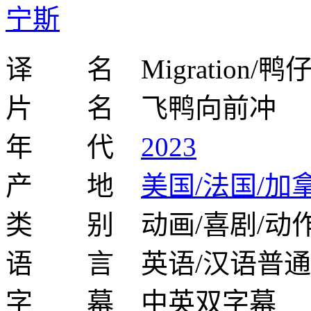
宁斯
译 名 Migration/鸭
片 名 飞鸭向前冲
年 代
2023
产 地
美国/法国/加
类 别 动画/喜剧/动作
语 言 英语/汉语普通
字 幕 中英双字幕