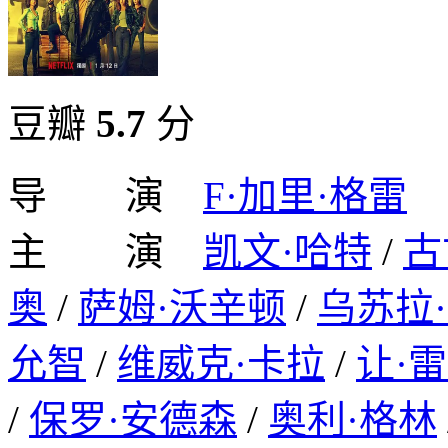
豆瓣
5.7
分
导 演
F·加里·格雷
主 演
凯文·哈特
/
古
奥
/
萨姆·沃辛顿
/
乌苏拉
允智
/
维威克·卡拉
/
让·
/
保罗·安德森
/
奥利·格林