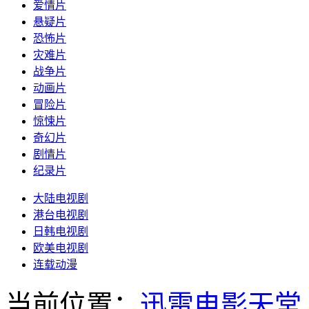
爱情片
悬疑片
恐怖片
灾难片
战争片
动画片
冒险片
惊悚片
奇幻片
剧情片
纪录片
大陆电视剧
港台电视剧
日韩电视剧
欧美电视剧
连载动漫
当前位置：
迅雷电影天堂