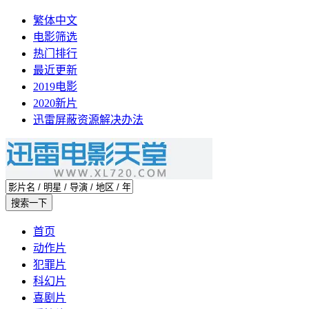
繁体中文
电影筛选
热门排行
最近更新
2019电影
2020新片
迅雷屏蔽资源解决办法
首页
动作片
犯罪片
科幻片
喜剧片