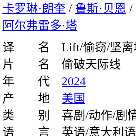
卡罗琳·朗奎
/
鲁斯·贝恩
/
阿尔弗雷多·塔
译 名 Lift/偷窃/坚离
片 名 偷破天际线
年 代
2024
产 地
美国
类 别 喜剧/动作/剧情
语 言 英语/意大利语