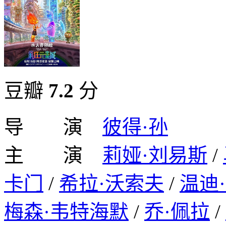
豆瓣
7.2
分
导 演
彼得·孙
主 演
莉娅·刘易斯
/
卡门
/
希拉·沃索夫
/
温迪
梅森·韦特海默
/
乔·佩拉
/