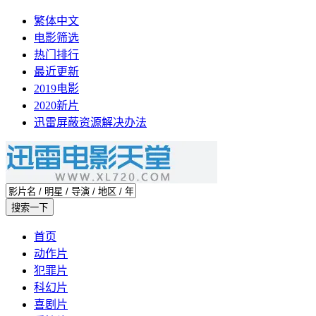
繁体中文
电影筛选
热门排行
最近更新
2019电影
2020新片
迅雷屏蔽资源解决办法
首页
动作片
犯罪片
科幻片
喜剧片