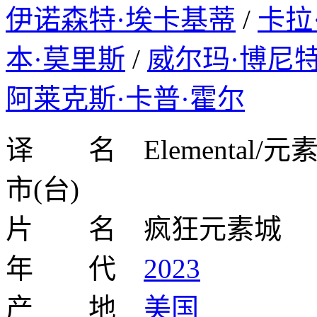
伊诺森特·埃卡基蒂
/
卡拉
本·莫里斯
/
威尔玛·博尼
阿莱克斯·卡普·霍尔
译 名 Elemental/
市(台)
片 名 疯狂元素城
年 代
2023
产 地
美国