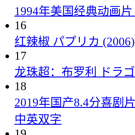
1994年美国经典动画
16
红辣椒 パプリカ (2006)
17
龙珠超：布罗利 ドラゴン
18
2019年国产8.4分
中英双字
19