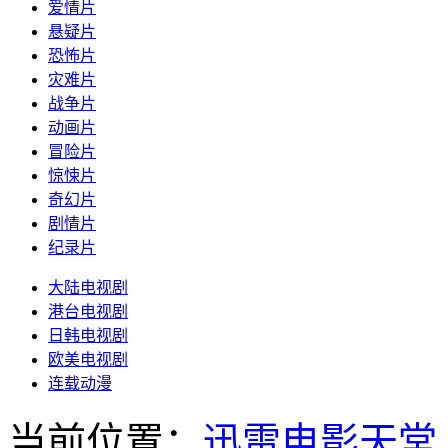
爱情片
悬疑片
恐怖片
灾难片
战争片
动画片
冒险片
惊悚片
奇幻片
剧情片
纪录片
大陆电视剧
港台电视剧
日韩电视剧
欧美电视剧
连载动漫
当前位置：
迅雷电影天堂