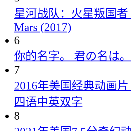
星河战队：火星叛国者 Starshi
Mars (2017)
6
你的名字。 君の名は。 (
7
2016年美国经典动画
四语中英双字
8