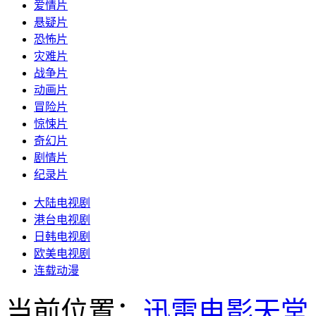
爱情片
悬疑片
恐怖片
灾难片
战争片
动画片
冒险片
惊悚片
奇幻片
剧情片
纪录片
大陆电视剧
港台电视剧
日韩电视剧
欧美电视剧
连载动漫
当前位置：
迅雷电影天堂