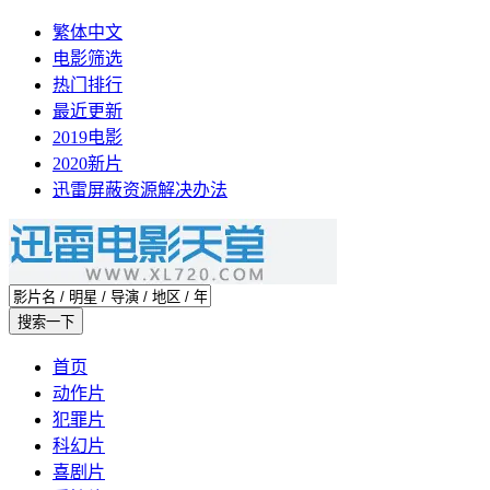
繁体中文
电影筛选
热门排行
最近更新
2019电影
2020新片
迅雷屏蔽资源解决办法
首页
动作片
犯罪片
科幻片
喜剧片