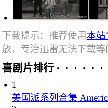
下载提示：推荐使用
本站
放，专治迅雷无法下载等
喜剧片排行 · · · · · ·
1
美国派系列合集 American P