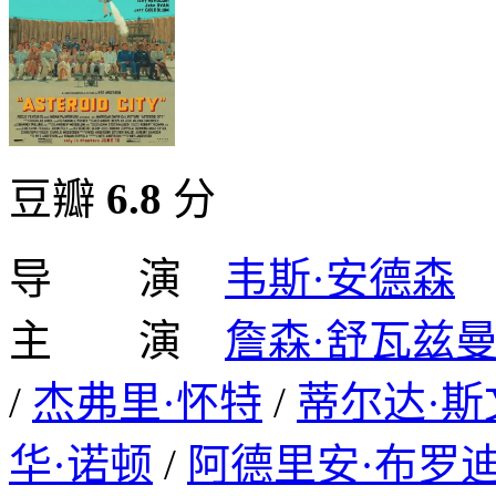
豆瓣
6.8
分
导 演
韦斯·安德森
主 演
詹森·舒瓦兹
/
杰弗里·怀特
/
蒂尔达·斯
华·诺顿
/
阿德里安·布罗