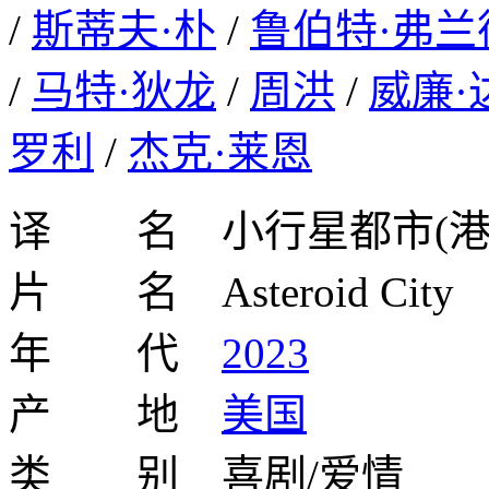
/
斯蒂夫·朴
/
鲁伯特·弗兰
/
马特·狄龙
/
周洪
/
威廉·
罗利
/
杰克·莱恩
译 名 小行星都市(港
片 名 Asteroid City
年 代
2023
产 地
美国
类 别 喜剧/爱情