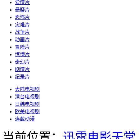
爱情片
悬疑片
恐怖片
灾难片
战争片
动画片
冒险片
惊悚片
奇幻片
剧情片
纪录片
大陆电视剧
港台电视剧
日韩电视剧
欧美电视剧
连载动漫
当前位置：
迅雷电影天堂