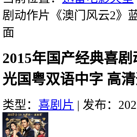
剧动作片《澳门风云2》
面
2015年国产经典喜
光国粤双语中字 高
类型：
喜剧片
|
发布：2023