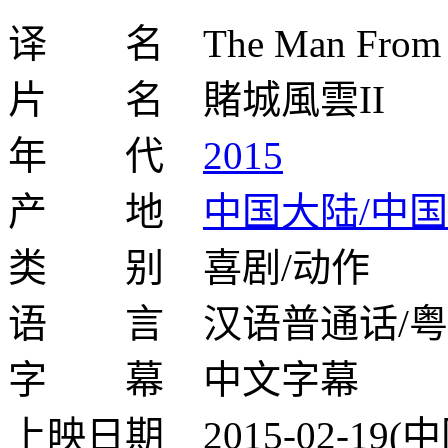
译 名 The Man From Mac
片 名 賭城風雲II
年 代
2015
产 地
中国大陆/中
类 别 喜剧/动作
语 言 汉语普通话/粤
字 幕 中文字幕
上映日期 2015-02-19