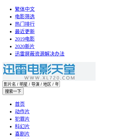
繁体中文
电影筛选
热门排行
最近更新
2019电影
2020新片
迅雷屏蔽资源解决办法
首页
动作片
犯罪片
科幻片
喜剧片