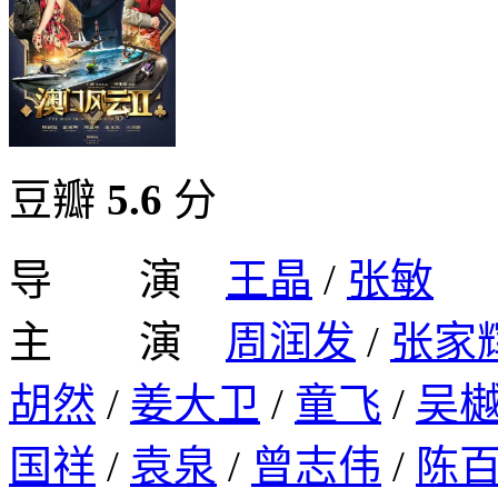
豆瓣
5.6
分
导 演
王晶
/
张敏
主 演
周润发
/
张家
胡然
/
姜大卫
/
童飞
/
吴
国祥
/
袁泉
/
曾志伟
/
陈