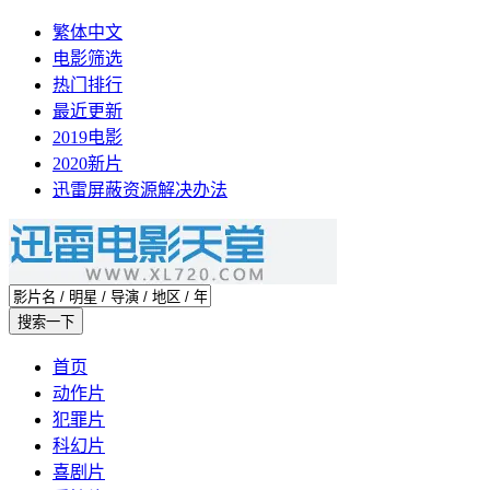
繁体中文
电影筛选
热门排行
最近更新
2019电影
2020新片
迅雷屏蔽资源解决办法
首页
动作片
犯罪片
科幻片
喜剧片