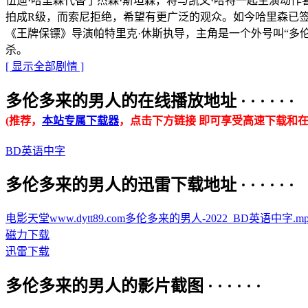
伍迪·哈里森代替了杰森·斯坦森，将与凯文·哈特一起主演动作喜剧
拍成R级，而索尼拒绝，希望有更广泛的观众。如今哈里森已签
《王牌保镖》导演帕特里克·休斯执导，主角是一个外号叫“多伦
杀。
[ 显示全部剧情 ]
多伦多来的男人的在线播放地址 · · · · · ·
(推荐，
本站专属下载器
，点击下方链接 即可享受高速下载和在
BD英语中字
多伦多来的男人的迅雷下载地址 · · · · · ·
电影天堂www.dytt89.com多伦多来的男人-2022_BD英语中字.mp4.t
磁力下载
迅雷下载
多伦多来的男人的影片截图 · · · · · ·