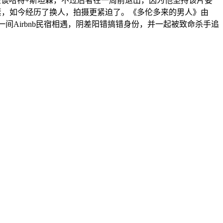
方索尼在谈哈特+斯坦森，不过后者在一周前退出，因为他坚持该片要
紧，如今经历了换人，拍摄更紧迫了。《多伦多来的男人》由
间Airbnb民宿相遇，阴差阳错搞错身份，并一起被致命杀手追