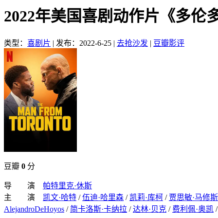
2022年美国喜剧动作片《多伦
类型：
喜剧片
|
发布：2022-6-25
|
去抢沙发
|
豆瓣影评
豆瓣
0
分
导 演
帕特里克·休斯
主 演
凯文·哈特
/
伍迪·哈里森
/
凯莉·库柯
/
贾思敏·马修斯
AlejandroDeHoyos
/
简卡洛斯·卡纳拉
/
达林·贝克
/
费利佩·奥凯