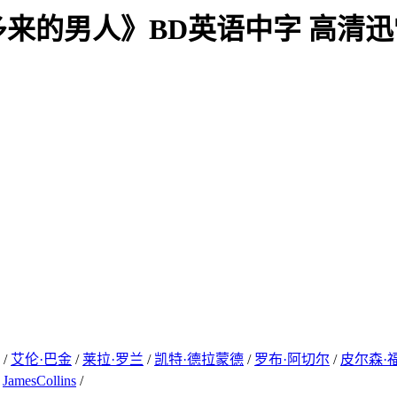
多来的男人》BD英语中字 高清
/
艾伦·巴金
/
莱拉·罗兰
/
凯特·德拉蒙德
/
罗布·阿切尔
/
皮尔森·
/
JamesCollins
/