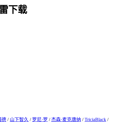
迅雷下载
福德
/
山下智久
/
罗尼·罗
/
杰森·麦克唐纳
/
TriciaBlack
/