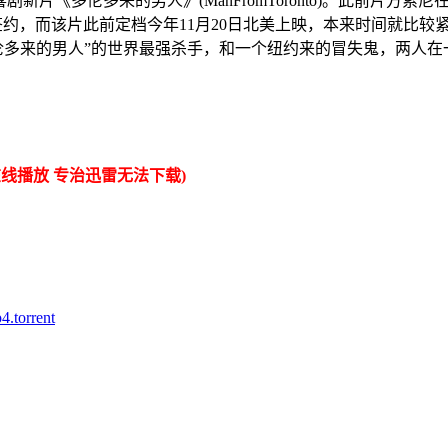
新片《多伦多来的男人》(ManFromToronto)。此前片
约，而该片此前定档今年11月20日北美上映，本来时间就比较
多来的男人”的世界最强杀手，和一个纽约来的冒失鬼，两人在一
线播放 专治迅雷无法下载)
orrent