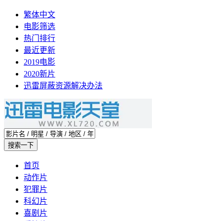
繁体中文
电影筛选
热门排行
最近更新
2019电影
2020新片
迅雷屏蔽资源解决办法
首页
动作片
犯罪片
科幻片
喜剧片