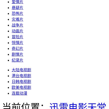
爱情片
悬疑片
恐怖片
灾难片
战争片
动画片
冒险片
惊悚片
奇幻片
剧情片
纪录片
大陆电视剧
港台电视剧
日韩电视剧
欧美电视剧
连载动漫
当前位置：
迅雷电影天堂