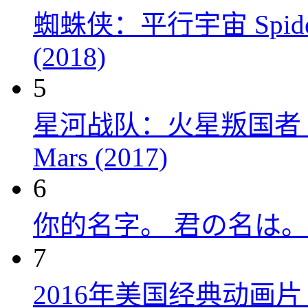
蜘蛛侠：平行宇宙 Spider-Man
(2018)
5
星河战队：火星叛国者 Starshi
Mars (2017)
6
你的名字。 君の名は。 (
7
2016年美国经典动画