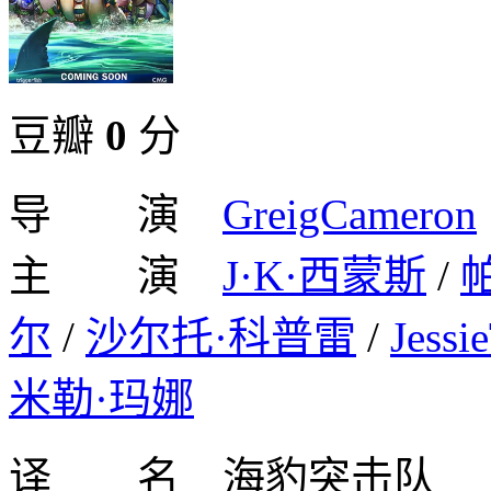
豆瓣
0
分
导 演
GreigCameron
主 演
J·K·西蒙斯
/
尔
/
沙尔托·科普雷
/
Jessi
米勒·玛娜
译 名 海豹突击队