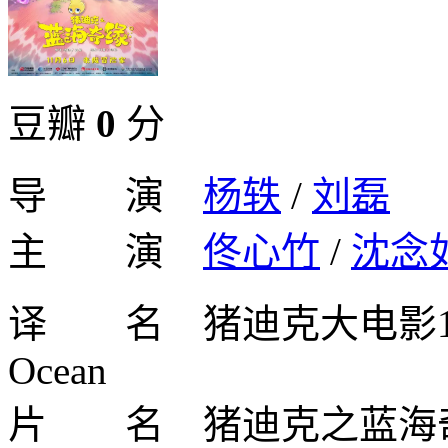
豆瓣
0
分
导 演
杨轶
/
刘磊
主 演
佟心竹
/
沈念
译 名 猪迪克大电影1/DEZIC
Ocean
片 名 猪迪克之蓝海