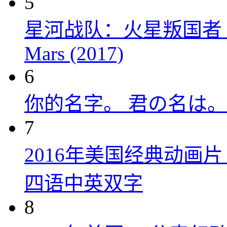
5
星河战队：火星叛国者 Starshi
Mars (2017)
6
你的名字。 君の名は。 (
7
2016年美国经典动画
四语中英双字
8