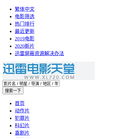
繁体中文
电影筛选
热门排行
最近更新
2019电影
2020新片
迅雷屏蔽资源解决办法
首页
动作片
犯罪片
科幻片
喜剧片