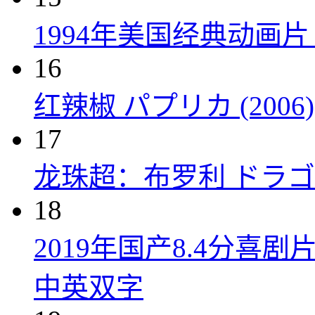
1994年美国经典动画
16
红辣椒 パプリカ (2006)
17
龙珠超：布罗利 ドラゴン
18
2019年国产8.4分
中英双字