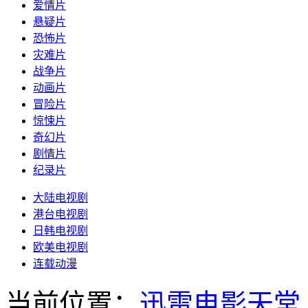
爱情片
悬疑片
恐怖片
灾难片
战争片
动画片
冒险片
惊悚片
奇幻片
剧情片
纪录片
大陆电视剧
港台电视剧
日韩电视剧
欧美电视剧
连载动漫
当前位置：
迅雷电影天堂