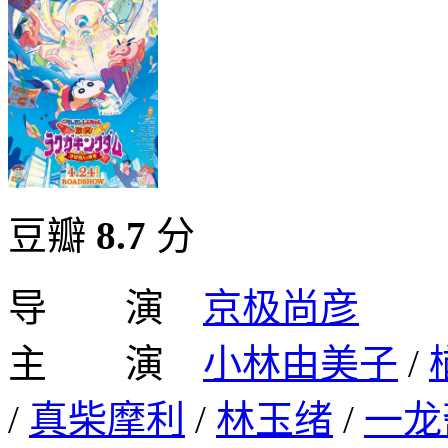
豆瓣
8.7
分
导 演
京极尚彦
主 演
小林由美子
/
/
真柴摩利
/
林玉绪
/
一龙