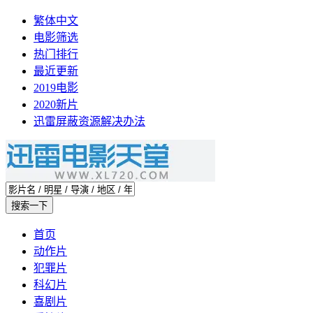
繁体中文
电影筛选
热门排行
最近更新
2019电影
2020新片
迅雷屏蔽资源解决办法
首页
动作片
犯罪片
科幻片
喜剧片