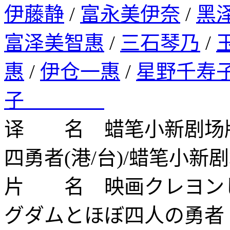
伊藤静
/
富永美伊奈
/
黑
富泽美智惠
/
三石琴乃
/
惠
/
伊仓一惠
/
星野千寿
子
译 名 蜡笔小新剧场
四勇者(港/台)/蜡笔小新剧
片 名 映画クレヨンし
グダムとほぼ四人の勇者