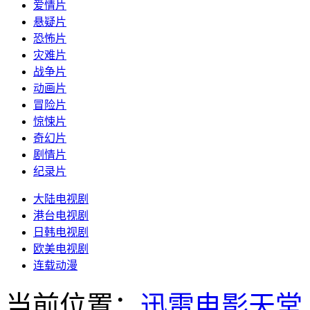
爱情片
悬疑片
恐怖片
灾难片
战争片
动画片
冒险片
惊悚片
奇幻片
剧情片
纪录片
大陆电视剧
港台电视剧
日韩电视剧
欧美电视剧
连载动漫
当前位置：
迅雷电影天堂