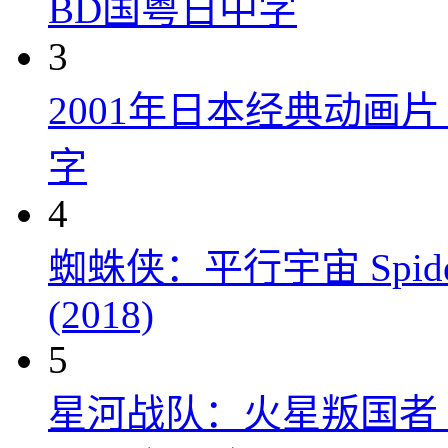
BD国粤日中字
3
2001年日本经典动画
字
4
蜘蛛侠：平行宇宙 Spider-Man
(2018)
5
星河战队：火星叛国者 Starshi