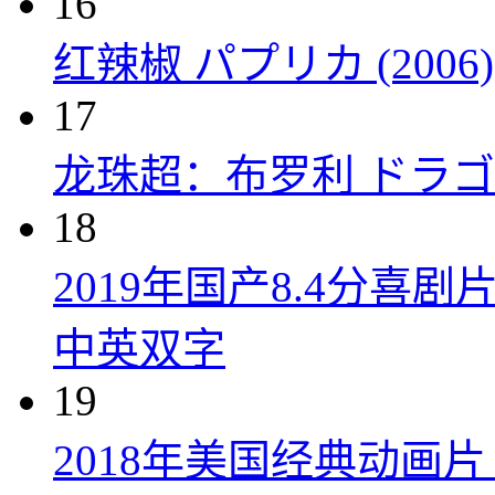
16
红辣椒 パプリカ (2006)
17
龙珠超：布罗利 ドラゴン
18
2019年国产8.4分
中英双字
19
2018年美国经典动画