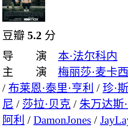
豆瓣
5.2
分
导 演
本·法尔科内
主 演
梅丽莎·麦卡
/
布莱恩·泰里·亨利
/
珍·
尼
/
莎拉·贝克
/
朱万达斯
阿利
/
DamonJones
/
JayLa