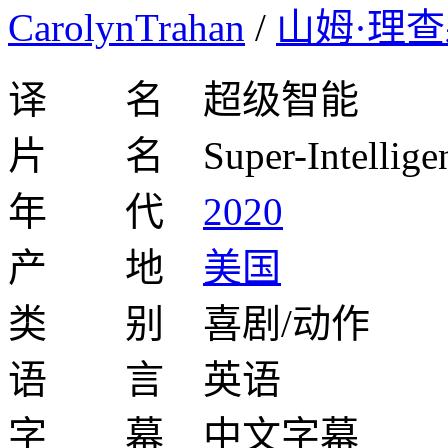
CarolynTrahan
/
山姆·理
译 名 超级智能
片 名 Super-Intelligen
年 代
2020
产 地
美国
类 别 喜剧/动作
语 言 英语
字 幕 中文字幕