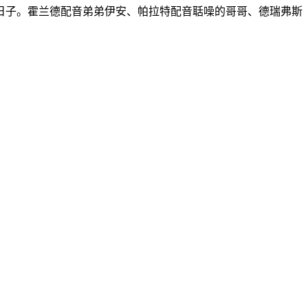
日子。霍兰德配音弟弟伊安、帕拉特配音聒噪的哥哥、德瑞弗斯