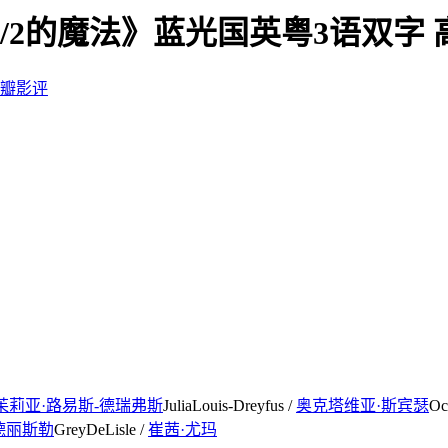
《1/2的魔法》蓝光国英粤3语双字
瓣影评
茱莉亚·路易斯-德瑞弗斯
JuliaLouis-Dreyfus /
奥克塔维亚·斯宾瑟
Oc
德丽斯勒
GreyDeLisle /
崔茜·尤玛