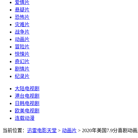
爱情片
悬疑片
恐怖片
灾难片
战争片
动画片
冒险片
惊悚片
奇幻片
剧情片
纪录片
大陆电视剧
港台电视剧
日韩电视剧
欧美电视剧
连载动漫
当前位置：
迅雷电影天堂
>
动画片
>
2020年美国7.9分喜剧