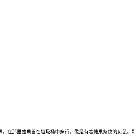
，在那里独角兽在垃圾桶中穿行，像是有着糖果条纹的负鼠。影