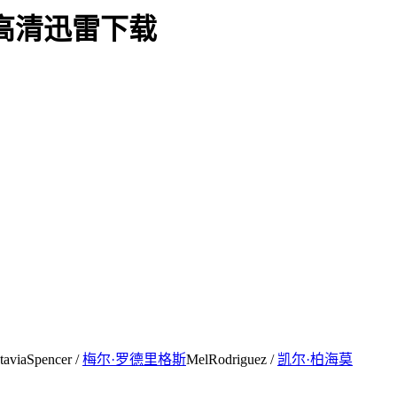
 高清迅雷下载
taviaSpencer /
梅尔·罗德里格斯
MelRodriguez /
凯尔·柏海莫