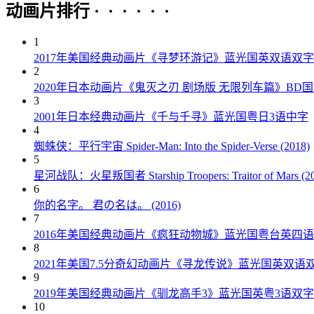
动画片排行 · · · · · ·
1
2017年美国经典动画片《寻梦环游记》蓝光国英双语双字
2
2020年日本动画片《鬼灭之刃 剧场版 无限列车篇》BD
3
2001年日本经典动画片《千与千寻》蓝光国粤日3语中字
4
蜘蛛侠：平行宇宙 Spider-Man: Into the Spider-Verse (2018)
5
星河战队：火星叛国者 Starship Troopers: Traitor of Mars (20
6
你的名字。 君の名は。 (2016)
7
2016年美国经典动画片《疯狂动物城》蓝光国粤台英四
8
2021年美国7.5分奇幻动画片《寻龙传说》蓝光国英双语
9
2019年美国经典动画片《驯龙高手3》蓝光国英粤3语双字
10