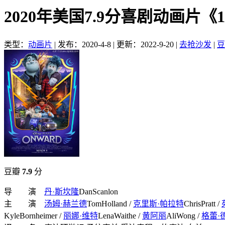
2020年美国7.9分喜剧动画片
类型：
动画片
|
发布：2020-4-8
|
更新：2022-9-20
|
去抢沙发
|
豆
豆瓣
7.9
分
导 演
丹·斯坎隆
DanScanlon
主 演
汤姆·赫兰德
TomHolland /
克里斯·帕拉特
ChrisPratt /
KyleBornheimer /
丽娜·维特
LenaWaithe /
黄阿丽
AliWong /
格蕾·