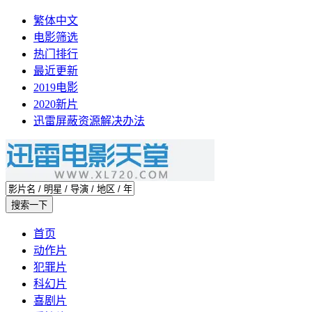
繁体中文
电影筛选
热门排行
最近更新
2019电影
2020新片
迅雷屏蔽资源解决办法
首页
动作片
犯罪片
科幻片
喜剧片