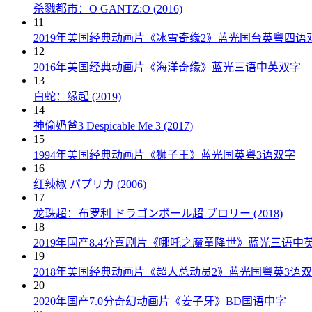
杀戮都市：O GANTZ:O (2016)
11
2019年美国经典动画片《冰雪奇缘2》蓝光国台英粤四语
12
2016年美国经典动画片《海洋奇缘》蓝光三语中英双字
13
白蛇：缘起 (2019)
14
神偷奶爸3 Despicable Me 3 (2017)
15
1994年美国经典动画片《狮子王》蓝光国英粤3语双字
16
红辣椒 パプリカ (2006)
17
龙珠超：布罗利 ドラゴンボール超 ブロリー (2018)
18
2019年国产8.4分喜剧片《哪吒之魔童降世》蓝光三语中
19
2018年美国经典动画片《超人总动员2》蓝光国粤英3语
20
2020年国产7.0分奇幻动画片《姜子牙》BD国语中字