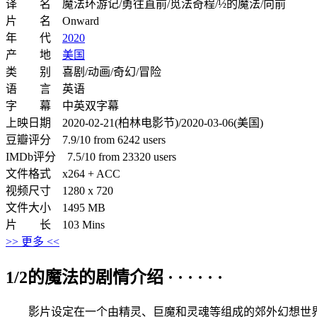
译 名 魔法环游记/勇往直前/觅法奇程/½的魔法/向前
片 名 Onward
年 代
2020
产 地
美国
类 别 喜剧/动画/奇幻/冒险
语 言 英语
字 幕 中英双字幕
上映日期 2020-02-21(柏林电影节)/2020-03-06(美国)
豆瓣评分 7.9/10 from 6242 users
IMDb评分 7.5/10 from 23320 users
文件格式 x264 + ACC
视频尺寸 1280 x 720
文件大小 1495 MB
片 长 103 Mins
>> 更多 <<
1/2的魔法的剧情介绍 · · · · · ·
影片设定在一个由精灵、巨魔和灵魂等组成的郊外幻想世界