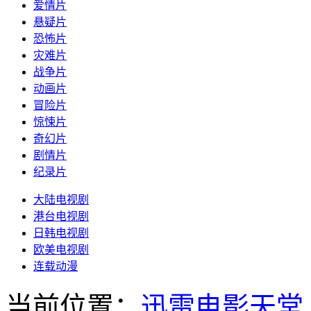
爱情片
悬疑片
恐怖片
灾难片
战争片
动画片
冒险片
惊悚片
奇幻片
剧情片
纪录片
大陆电视剧
港台电视剧
日韩电视剧
欧美电视剧
连载动漫
当前位置：
迅雷电影天堂