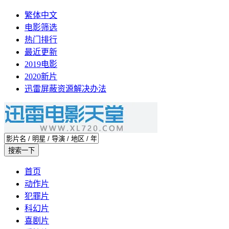
繁体中文
电影筛选
热门排行
最近更新
2019电影
2020新片
迅雷屏蔽资源解决办法
首页
动作片
犯罪片
科幻片
喜剧片