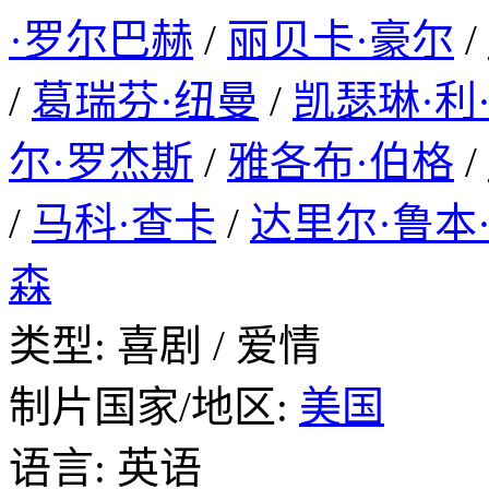
·罗尔巴赫
/
丽贝卡·豪尔
/
/
葛瑞芬·纽曼
/
凯瑟琳·利
尔·罗杰斯
/
雅各布·伯格
/
/
马科·查卡
/
达里尔·鲁本
森
类型: 喜剧 / 爱情
制片国家/地区:
美国
语言: 英语