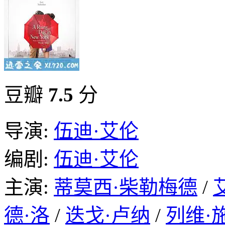
豆瓣
7.5
分
导演:
伍迪·艾伦
编剧:
伍迪·艾伦
主演:
蒂莫西·柴勒梅德
/
德·洛
/
迭戈·卢纳
/
列维·