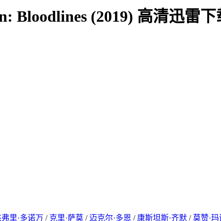
Bloodlines (2019) 高清迅雷
杰弗里·多诺万
/
克里·萨莫
/
迈克尔·多恩
/
康斯坦斯·齐默
/
莫赞·玛