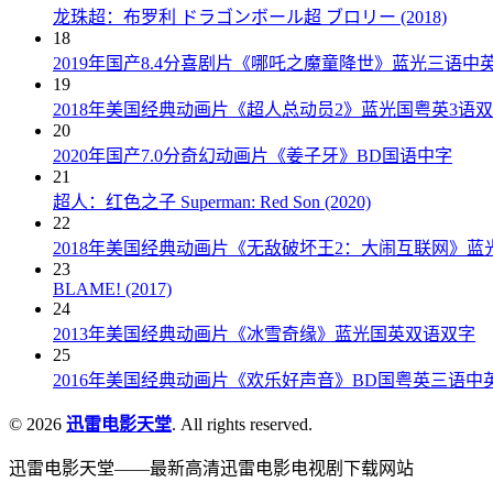
龙珠超：布罗利 ドラゴンボール超 ブロリー (2018)
18
2019年国产8.4分喜剧片《哪吒之魔童降世》蓝光三语中
19
2018年美国经典动画片《超人总动员2》蓝光国粤英3语
20
2020年国产7.0分奇幻动画片《姜子牙》BD国语中字
21
超人：红色之子 Superman: Red Son (2020)
22
2018年美国经典动画片《无敌破坏王2：大闹互联网》蓝
23
BLAME! (2017)
24
2013年美国经典动画片《冰雪奇缘》蓝光国英双语双字
25
2016年美国经典动画片《欢乐好声音》BD国粤英三语中
© 2026
迅雷电影天堂
. All rights reserved.
迅雷电影天堂——最新高清迅雷电影电视剧下载网站