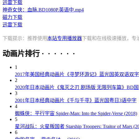
迅雷下载
神奇女侠：血脉.BD1080P.英语中.mp4
磁力下载
迅雷下载
下载提示：推荐使用
本站专用播放器
下载和在线极速播放，专
动画片排行 · · · · · ·
1
2017年美国经典动画片《寻梦环游记》蓝光国英双语双字
2
2020年日本动画片《鬼灭之刃 剧场版 无限列车篇》BD
3
2001年日本经典动画片《千与千寻》蓝光国粤日3语中字
4
蜘蛛侠：平行宇宙 Spider-Man: Into the Spider-Verse (2018)
5
星河战队：火星叛国者 Starship Troopers: Traitor of Mars (20
6