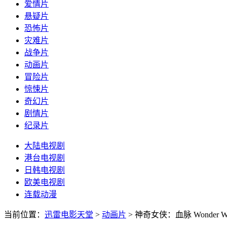
爱情片
悬疑片
恐怖片
灾难片
战争片
动画片
冒险片
惊悚片
奇幻片
剧情片
纪录片
大陆电视剧
港台电视剧
日韩电视剧
欧美电视剧
连载动漫
当前位置：
迅雷电影天堂
>
动画片
>
神奇女侠：血脉 Wonder Woman