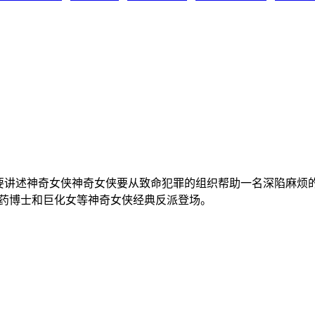
影主要讲述神奇女侠神奇女侠要从致命犯罪的组织帮助一名深陷麻
毒药博士和巨化女等神奇女侠经典反派登场。