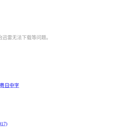
治迅雷无法下载等问题。
国粤日中字
17)