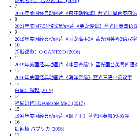
你的名字。 君の名は。 (2016)
7
2016年美国经典动画片《疯狂动物城》蓝光国粤台英四
8
2021年美国7.5分奇幻动画片《寻龙传说》蓝光国英双语
9
2019年美国经典动画片《驯龙高手3》蓝光国英粤3语双字
10
杀戮都市：O GANTZ:O (2016)
11
2019年美国经典动画片《冰雪奇缘2》蓝光国台英粤四语
12
2016年美国经典动画片《海洋奇缘》蓝光三语中英双字
13
白蛇：缘起 (2019)
14
神偷奶爸3 Despicable Me 3 (2017)
15
1994年美国经典动画片《狮子王》蓝光国英粤3语双字
16
红辣椒 パプリカ (2006)
17