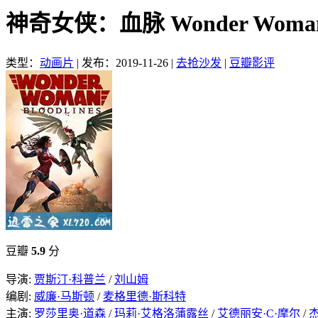
神奇女侠：血脉 Wonder Woman: 
类型：
动画片
|
发布：2019-11-26
|
去抢沙发
|
豆瓣影评
豆瓣
5.9
分
导演:
贾斯汀·科普兰
/
刘山姆
编剧:
威廉·马斯顿
/
麦格里德·斯科特
主演:
罗莎里奥·道森
/
玛莉·艾格洛蒲露丝
/
艾德丽安·C·摩尔
/