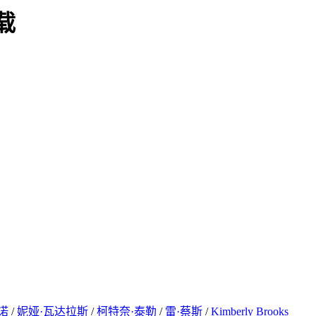
下载
诺
/
妮娅·瓦达拉斯
/
柯特奈·泰勒
/
雷·蔡斯
/
Kimberly Brooks