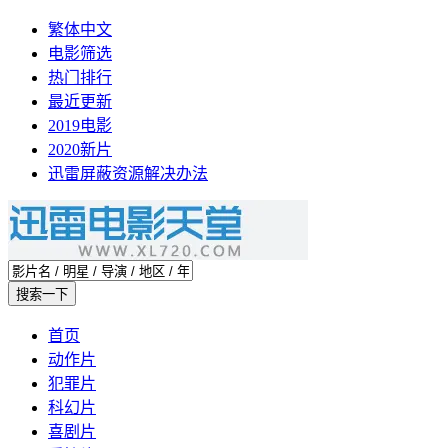
繁体中文
电影筛选
热门排行
最近更新
2019电影
2020新片
迅雷屏蔽资源解决办法
首页
动作片
犯罪片
科幻片
喜剧片