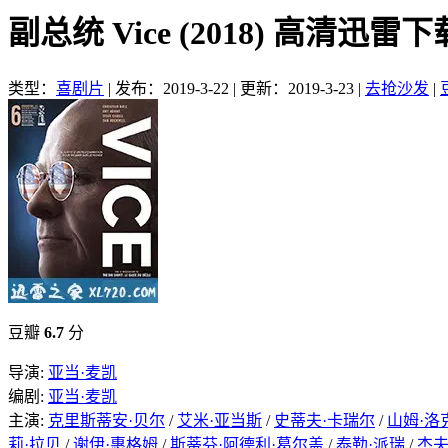
副总统 Vice (2018) 高清迅雷下
类型：
喜剧片
|
发布：2019-3-22
|
更新：2019-3-23
|
去抢沙发
|
豆瓣
6.7
分
导演:
亚当·麦凯
编剧:
亚当·麦凯
主演:
克里斯蒂安·贝尔
/
艾米·亚当斯
/
史蒂夫·卡瑞尔
/
山姆·洛
莉·拉贝
/
谢伊·惠格姆
/
斯蒂芬·阿德利·葛尔盖
/
泰勒·派瑞
/
杰夫