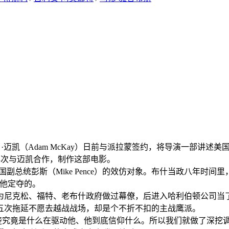
当·迈凯（Adam McKay）日前与派拉蒙签约，将导演一部讲述美国
再次与迈凯合作，制作这部电影。
总统彭斯（Mike Pence）的效仿对象。布什当政八年时间里
由他定夺的。
为尼克松、福特、老布什政府做过幕僚，后进入哈利伯顿公司当了
五次拖延不愿去越战战场，却是个不折不扣的主战鹰派。
清楚究竟是什么在驱动他、他到底信仰什么。所以我们就做了深挖