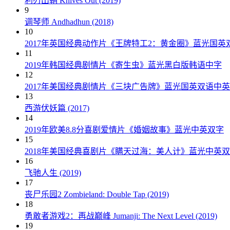
利刃出鞘 Knives Out (2019)
9
调琴师 Andhadhun (2018)
10
2017年英国经典动作片《王牌特工2：黄金圈》蓝光国英
11
2019年韩国经典剧情片《寄生虫》蓝光黑白版韩语中字
12
2017年美国经典剧情片《三块广告牌》蓝光国英双语中
13
西游伏妖篇 (2017)
14
2019年欧美8.8分喜剧爱情片《婚姻故事》蓝光中英双字
15
2018年美国经典喜剧片《瞒天过海：美人计》蓝光中英
16
飞驰人生 (2019)
17
丧尸乐园2 Zombieland: Double Tap (2019)
18
勇敢者游戏2：再战巅峰 Jumanji: The Next Level (2019)
19