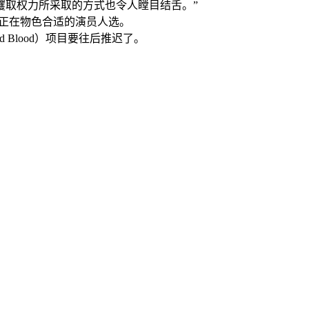
攫取权力所采取的方式也令人瞠目结舌。”
他正在物色合适的演员人选。
Blood）项目要往后推迟了。