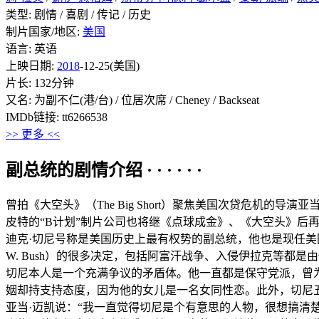
类型: 剧情 / 喜剧 / 传记 / 历史
制片国家/地区:
美国
语言: 英语
上映日期:
2018
-12-25(美国)
片长: 132分钟
又名: 为副不仁(港/台) / 位居次席 / Cheney / Backseat
IMDb链接: tt6266538
>> 更多 <<
副总统的剧情介绍 · · · · · ·
曾拍《大空头》（The Big Short）聚焦美国次贷危机的导演亚
皮特的“B计划”制片公司也将继《点球成金》、《大空头》后
迪克·切尼号称是美国历史上最有权势的副总统，他也是现任美国副
W. Bush）的很多决定，包括阿富汗战争、入侵伊拉克等都是
切尼本人是一个充满争议的矛盾体。他一直都是保守党派，曾
姻却持支持态度，因为他的女儿是一名女同性恋。此外，切尼
亚当·迈凯说：“我一直觉得切尼是个有意思的人物，很想搞