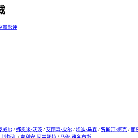
载
豆瓣影评
克威尔
/
娜奥米·沃茨
/
艾丽森·皮尔
/
埃迪·马森
/
贾斯汀·柯克
/
丽
·博斯利
/
吉利安·阿美娜特
/
马修·雅各布斯