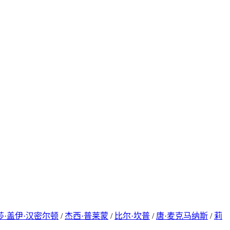
莎·盖伊·汉密尔顿
/
杰西·普莱蒙
/
比尔·坎普
/
唐·麦克马纳斯
/
莉