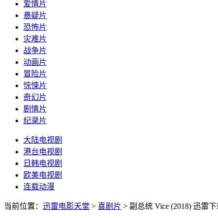
爱情片
悬疑片
恐怖片
灾难片
战争片
动画片
冒险片
惊悚片
奇幻片
剧情片
纪录片
大陆电视剧
港台电视剧
日韩电视剧
欧美电视剧
连载动漫
当前位置：
迅雷电影天堂
>
喜剧片
>
副总统 Vice (2018)
迅雷下