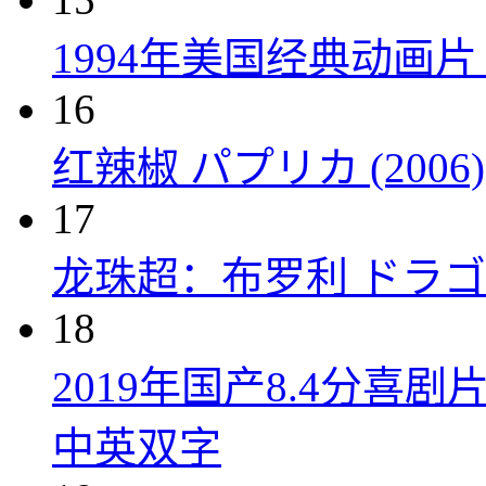
1994年美国经典动画
16
红辣椒 パプリカ (2006)
17
龙珠超：布罗利 ドラゴン
18
2019年国产8.4分
中英双字