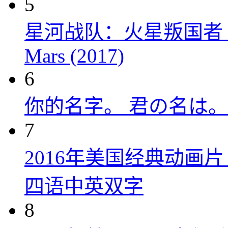
5
星河战队：火星叛国者 Starshi
Mars (2017)
6
你的名字。 君の名は。 (
7
2016年美国经典动画
四语中英双字
8