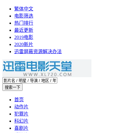
繁体中文
电影筛选
热门排行
最近更新
2019电影
2020新片
迅雷屏蔽资源解决办法
首页
动作片
犯罪片
科幻片
喜剧片