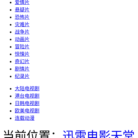
爱情片
悬疑片
恐怖片
灾难片
战争片
动画片
冒险片
惊悚片
奇幻片
剧情片
纪录片
大陆电视剧
港台电视剧
日韩电视剧
欧美电视剧
连载动漫
当前位置：
迅雷电影天堂