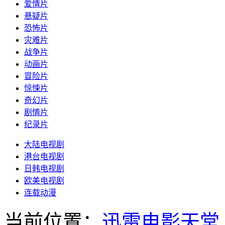
爱情片
悬疑片
恐怖片
灾难片
战争片
动画片
冒险片
惊悚片
奇幻片
剧情片
纪录片
大陆电视剧
港台电视剧
日韩电视剧
欧美电视剧
连载动漫
当前位置：
迅雷电影天堂