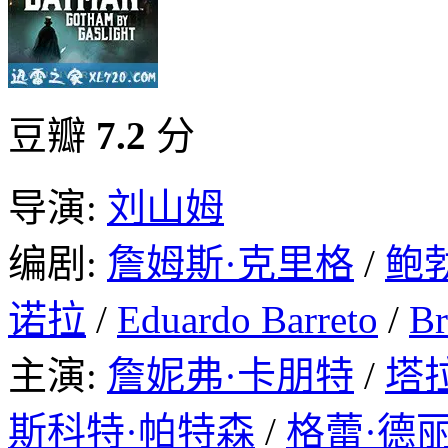
豆瓣
7.2
分
导演:
刘山姆
编剧:
詹姆斯·克里格
/
鲍
诺拉
/
Eduardo Barreto
/
Br
主演:
詹妮弗·卡朋特
/
塔
斯科特·帕特森
/
格蕾·德