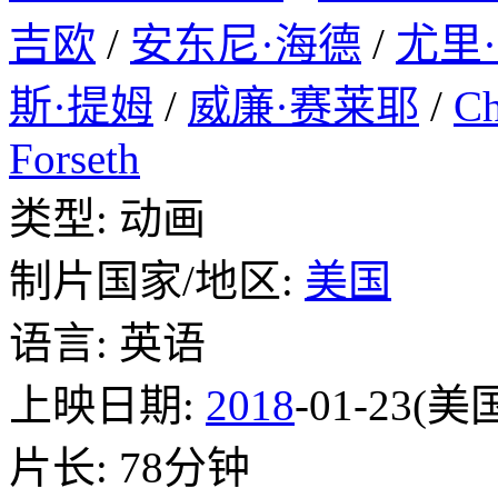
吉欧
/
安东尼·海德
/
尤里
斯·提姆
/
威廉·赛莱耶
/
Ch
Forseth
类型: 动画
制片国家/地区:
美国
语言: 英语
上映日期:
2018
-01-23(美
片长: 78分钟