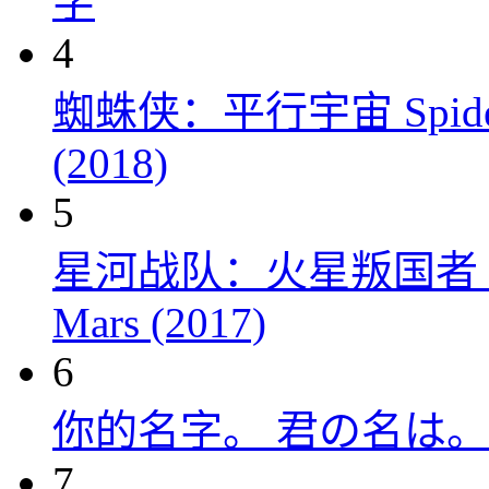
字
4
蜘蛛侠：平行宇宙 Spider-Man
(2018)
5
星河战队：火星叛国者 Starshi
Mars (2017)
6
你的名字。 君の名は。 (
7