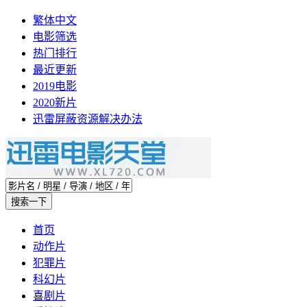
繁体中文
电影筛选
热门排行
最近更新
2019电影
2020新片
迅雷屏蔽资源解决办法
首页
动作片
犯罪片
科幻片
喜剧片