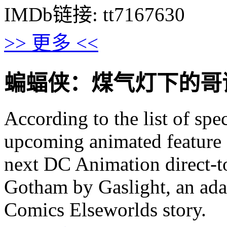
IMDb链接: tt7167630
>> 更多 <<
蝙蝠侠：煤气灯下的哥谭的剧情
According to the list of spe
upcoming animated feature
next DC Animation direct-t
Gotham by Gaslight, an adap
Comics Elseworlds story.