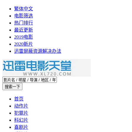
繁体中文
电影筛选
热门排行
最近更新
2019电影
2020新片
迅雷屏蔽资源解决办法
首页
动作片
犯罪片
科幻片
喜剧片