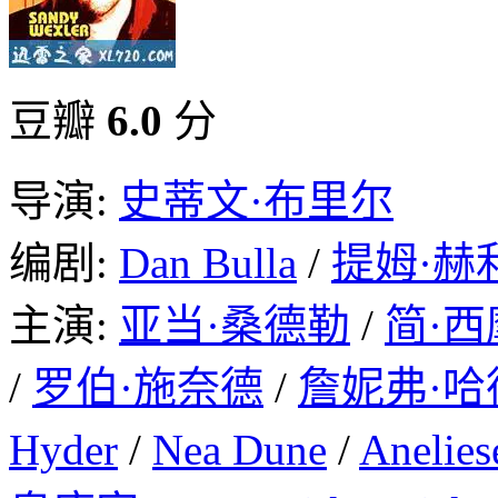
豆瓣
6.0
分
导演:
史蒂文·布里尔
编剧:
Dan Bulla
/
提姆·赫
主演:
亚当·桑德勒
/
简·西
/
罗伯·施奈德
/
詹妮弗·哈
Hyder
/
Nea Dune
/
Anelies