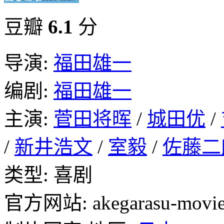
豆瓣
6.1
分
导演:
福田雄一
编剧:
福田雄一
主演:
菅田将晖
/
城田优
/
/
新井浩文
/
室毅
/
佐藤二
类型: 喜剧
官方网站: akegarasu-movie