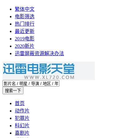
繁体中文
电影筛选
热门排行
最近更新
2019电影
2020新片
迅雷屏蔽资源解决办法
首页
动作片
犯罪片
科幻片
喜剧片