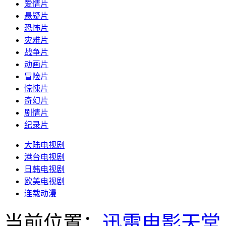
爱情片
悬疑片
恐怖片
灾难片
战争片
动画片
冒险片
惊悚片
奇幻片
剧情片
纪录片
大陆电视剧
港台电视剧
日韩电视剧
欧美电视剧
连载动漫
当前位置：
迅雷电影天堂