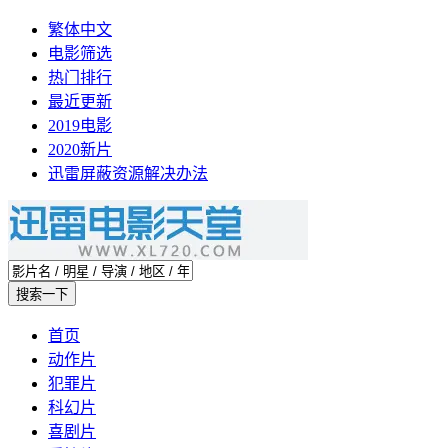
繁体中文
电影筛选
热门排行
最近更新
2019电影
2020新片
迅雷屏蔽资源解决办法
首页
动作片
犯罪片
科幻片
喜剧片