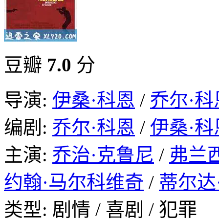
豆瓣
7.0
分
导演:
伊桑·科恩
/
乔尔·科
编剧:
乔尔·科恩
/
伊桑·科
主演:
乔治·克鲁尼
/
弗兰
约翰·马尔科维奇
/
蒂尔达
类型: 剧情 / 喜剧 / 犯罪