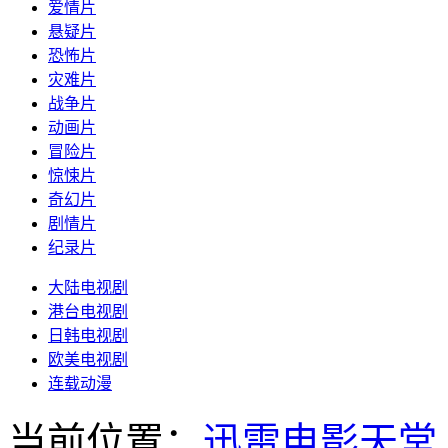
爱情片
悬疑片
恐怖片
灾难片
战争片
动画片
冒险片
惊悚片
奇幻片
剧情片
纪录片
大陆电视剧
港台电视剧
日韩电视剧
欧美电视剧
连载动漫
当前位置：
迅雷电影天堂