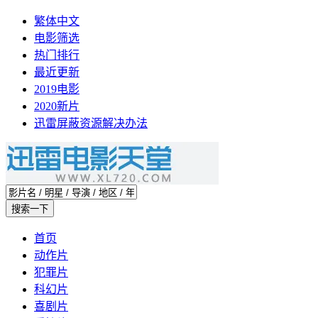
繁体中文
电影筛选
热门排行
最近更新
2019电影
2020新片
迅雷屏蔽资源解决办法
首页
动作片
犯罪片
科幻片
喜剧片