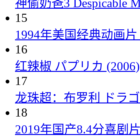
神偷奶爸3 Despicable Me
15
1994年美国经典动画
16
红辣椒 パプリカ (2006)
17
龙珠超：布罗利 ドラゴン
18
2019年国产8.4分