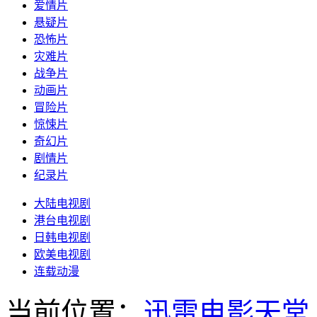
爱情片
悬疑片
恐怖片
灾难片
战争片
动画片
冒险片
惊悚片
奇幻片
剧情片
纪录片
大陆电视剧
港台电视剧
日韩电视剧
欧美电视剧
连载动漫
当前位置：
迅雷电影天堂