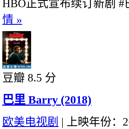
HBO正式宣布续订新剧 #巴里
情 »
豆瓣 8.5 分
巴里 Barry (2018)
欧美电视剧
|
上映年份：20