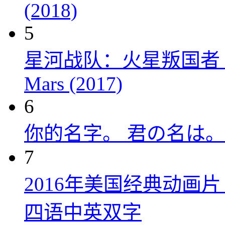
(2018)
5
星河战队：火星叛国者 Starshi
Mars (2017)
6
你的名字。 君の名は。 (
7
2016年美国经典动画
四语中英双字