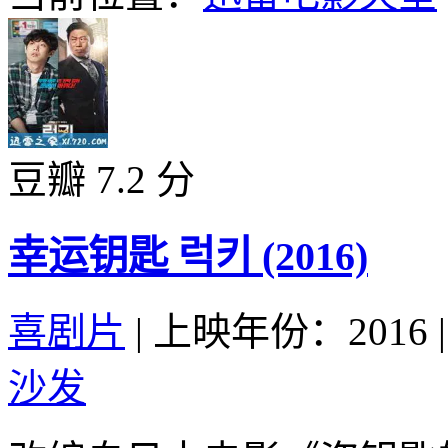
豆瓣 7.2 分
幸运钥匙 럭키 (2016)
喜剧片
|
上映年份：2016
|
沙发