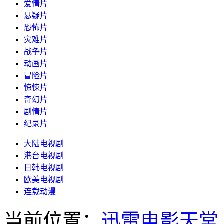
爱情片
悬疑片
恐怖片
灾难片
战争片
动画片
冒险片
惊悚片
奇幻片
剧情片
纪录片
大陆电视剧
港台电视剧
日韩电视剧
欧美电视剧
连载动漫
当前位置：
迅雷电影天堂