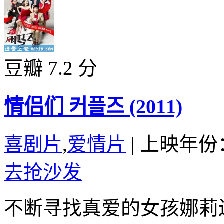
豆瓣 7.2 分
情侣们 커플즈 (2011)
喜剧片
,
爱情片
|
上映年份：
去抢沙发
不断寻找真爱的女孩娜莉