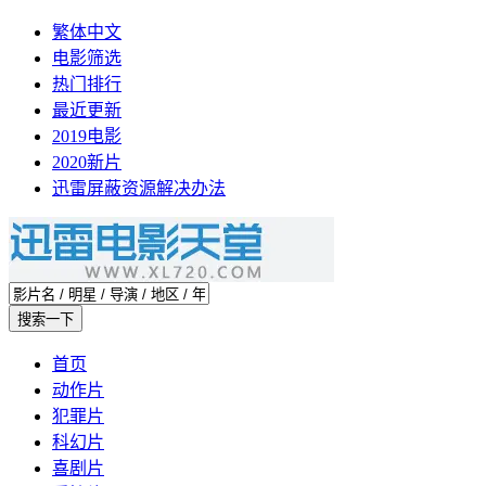
繁体中文
电影筛选
热门排行
最近更新
2019电影
2020新片
迅雷屏蔽资源解决办法
首页
动作片
犯罪片
科幻片
喜剧片