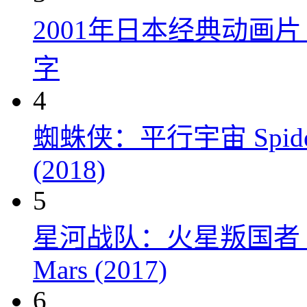
2001年日本经典动画
字
4
蜘蛛侠：平行宇宙 Spider-Man
(2018)
5
星河战队：火星叛国者 Starshi
Mars (2017)
6