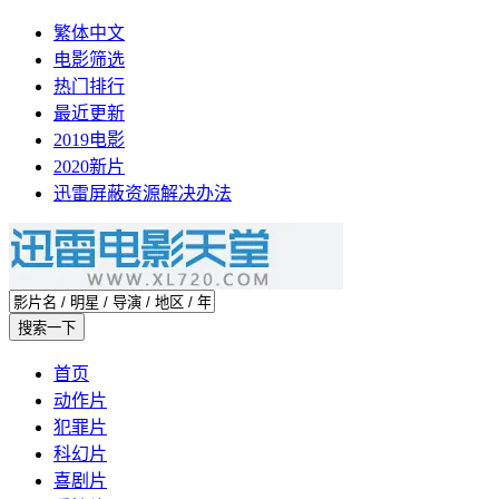
繁体中文
电影筛选
热门排行
最近更新
2019电影
2020新片
迅雷屏蔽资源解决办法
首页
动作片
犯罪片
科幻片
喜剧片