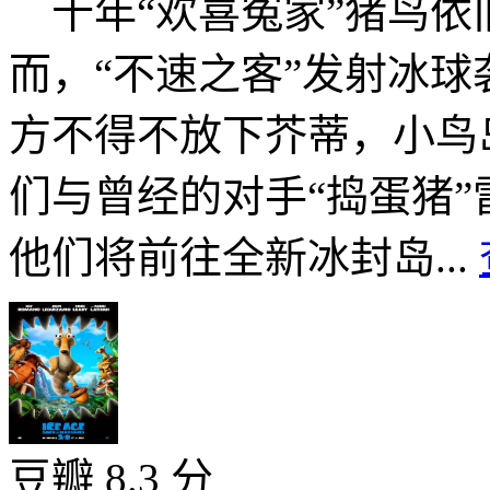
十年“欢喜冤家”猪鸟依
而，“不速之客”发射冰
方不得不放下芥蒂，小鸟
们与曾经的对手“捣蛋猪
他们将前往全新冰封岛...
豆瓣 8.3 分