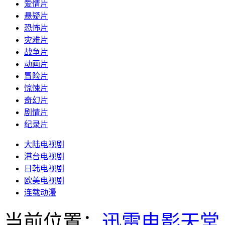
爱情片
悬疑片
恐怖片
灾难片
战争片
动画片
冒险片
惊悚片
奇幻片
剧情片
纪录片
大陆电视剧
港台电视剧
日韩电视剧
欧美电视剧
连载动漫
当前位置：
迅雷电影天堂