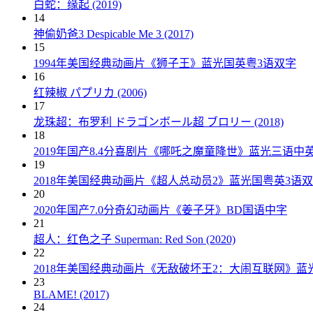
白蛇：缘起 (2019)
14
神偷奶爸3 Despicable Me 3 (2017)
15
1994年美国经典动画片《狮子王》蓝光国英粤3语双字
16
红辣椒 パプリカ (2006)
17
龙珠超：布罗利 ドラゴンボール超 ブロリー (2018)
18
2019年国产8.4分喜剧片《哪吒之魔童降世》蓝光三语中
19
2018年美国经典动画片《超人总动员2》蓝光国粤英3语
20
2020年国产7.0分奇幻动画片《姜子牙》BD国语中字
21
超人：红色之子 Superman: Red Son (2020)
22
2018年美国经典动画片《无敌破坏王2：大闹互联网》蓝
23
BLAME! (2017)
24