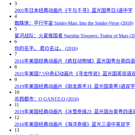
3
2001年日本经典动画片《千与千寻》蓝光国粤日3语中字
4
蜘蛛侠：平行宇宙 Spider-Man: Into the Spider-Verse (2018)
5
星河战队：火星叛国者 Starship Troopers: Traitor of Mars (20
6
你的名字。 君の名は。 (2016)
7
2016年美国经典动画片《疯狂动物城》蓝光国粤台英四
8
2021年美国7.5分奇幻动画片《寻龙传说》蓝光国英双语
9
2019年美国经典动画片《驯龙高手3》蓝光国英粤3语双字
10
杀戮都市：O GANTZ:O (2016)
11
2019年美国经典动画片《冰雪奇缘2》蓝光国台英粤四语
12
2016年美国经典动画片《海洋奇缘》蓝光三语中英双字
13