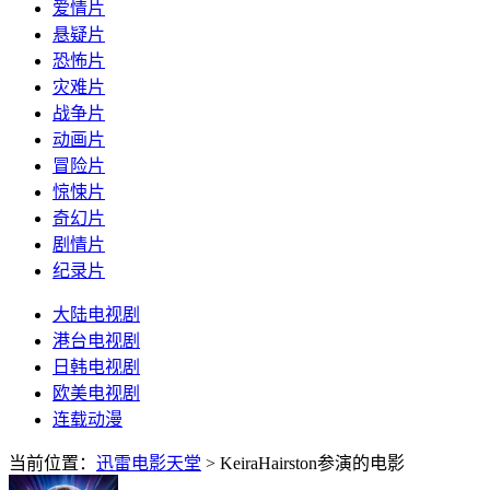
爱情片
悬疑片
恐怖片
灾难片
战争片
动画片
冒险片
惊悚片
奇幻片
剧情片
纪录片
大陆电视剧
港台电视剧
日韩电视剧
欧美电视剧
连载动漫
当前位置：
迅雷电影天堂
> KeiraHairston参演的电影