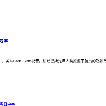
语双字
Chris Evans配音。讲述巴斯光年人类原型宇航员的起源
国粤日中字