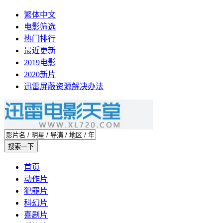
繁体中文
电影筛选
热门排行
最近更新
2019电影
2020新片
迅雷屏蔽资源解决办法
首页
动作片
犯罪片
科幻片
喜剧片