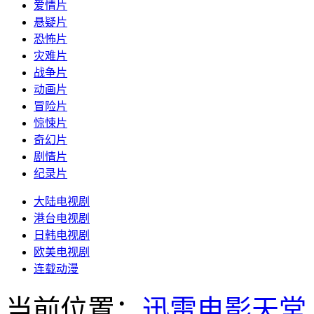
爱情片
悬疑片
恐怖片
灾难片
战争片
动画片
冒险片
惊悚片
奇幻片
剧情片
纪录片
大陆电视剧
港台电视剧
日韩电视剧
欧美电视剧
连载动漫
当前位置：
迅雷电影天堂