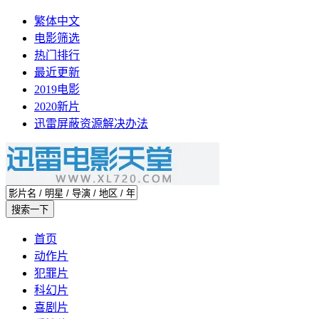
繁体中文
电影筛选
热门排行
最近更新
2019电影
2020新片
迅雷屏蔽资源解决办法
首页
动作片
犯罪片
科幻片
喜剧片