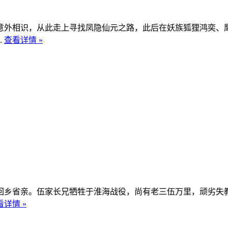
外相识，从此走上寻找凤隐仙元之路，此后在妖族狐狸鸿奕、鹰
.
查看详情 »
回乡省亲。伍家长兄牺牲于淮海战役，尚有老三伍万里，顽劣失
看详情 »