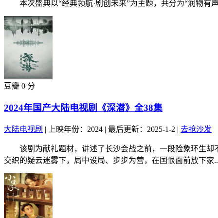
本次盛典以“经典领航·剧创未来”为主题，共分为“润物有声·致敬
豆瓣 0 分
2024年国产大陆电视剧《深潜》全38集
大陆电视剧
|
上映年份：2024
|
最后更新：2025-1-2
|
去抢沙发
该剧为献礼题材，讲述了长沙会战之前，一段险象环生却不
交织的疑云迷雾下，局中设局、步步为营，在国恨面前放下家..