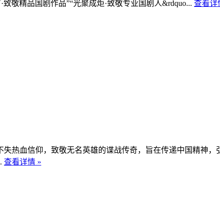
精品国剧作品”“光聚成炬·致敬专业国剧人&rdquo...
查看详情
失热血信仰，致敬无名英雄的谍战传奇，旨在传递中国精神，弘
.
查看详情 »