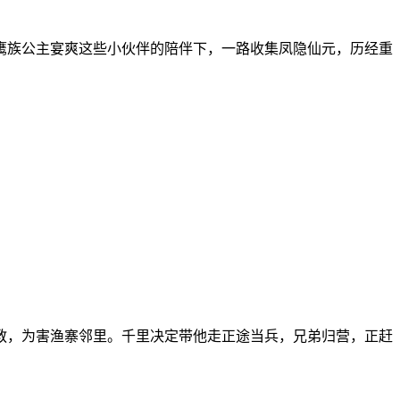
族公主宴爽这些小伙伴的陪伴下，一路收集凤隐仙元，历经重
教，为害渔寨邻里。千里决定带他走正途当兵，兄弟归营，正赶