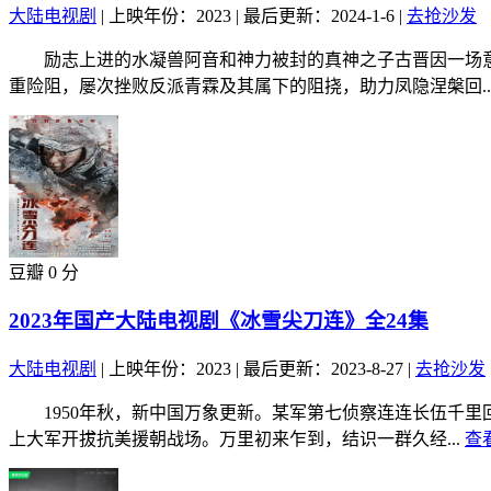
大陆电视剧
|
上映年份：2023
|
最后更新：2024-1-6
|
去抢沙发
励志上进的水凝兽阿音和神力被封的真神之子古晋因一场意
重险阻，屡次挫败反派青霖及其属下的阻挠，助力凤隐涅槃回..
豆瓣 0 分
2023年国产大陆电视剧《冰雪尖刀连》全24集
大陆电视剧
|
上映年份：2023
|
最后更新：2023-8-27
|
去抢沙发
1950年秋，新中国万象更新。某军第七侦察连连长伍千里
上大军开拔抗美援朝战场。万里初来乍到，结识一群久经...
查