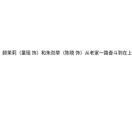
莉（童瑶 饰）和朱劲草（陈晓 饰）从老家一路奋斗到在上