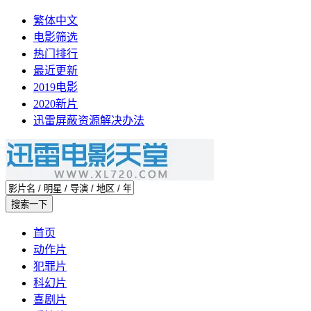
繁体中文
电影筛选
热门排行
最近更新
2019电影
2020新片
迅雷屏蔽资源解决办法
首页
动作片
犯罪片
科幻片
喜剧片