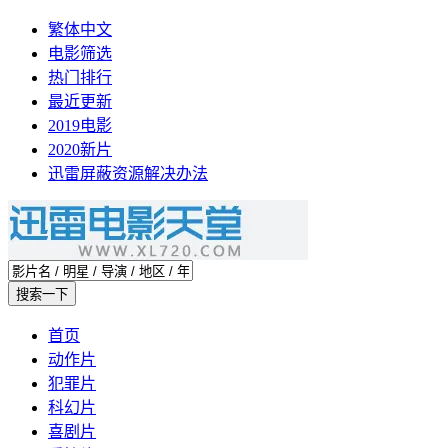
繁体中文
电影筛选
热门排行
最近更新
2019电影
2020新片
迅雷屏蔽资源解决办法
首页
动作片
犯罪片
科幻片
喜剧片