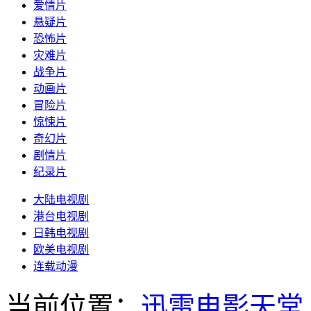
爱情片
悬疑片
恐怖片
灾难片
战争片
动画片
冒险片
惊悚片
奇幻片
剧情片
纪录片
大陆电视剧
港台电视剧
日韩电视剧
欧美电视剧
连载动漫
当前位置：
迅雷电影天堂