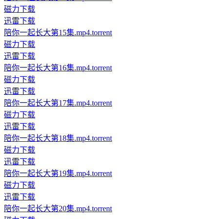
磁力下载
迅雷下载
陪你一起长大第15集.mp4.torrent
磁力下载
迅雷下载
陪你一起长大第16集.mp4.torrent
磁力下载
迅雷下载
陪你一起长大第17集.mp4.torrent
磁力下载
迅雷下载
陪你一起长大第18集.mp4.torrent
磁力下载
迅雷下载
陪你一起长大第19集.mp4.torrent
磁力下载
迅雷下载
陪你一起长大第20集.mp4.torrent