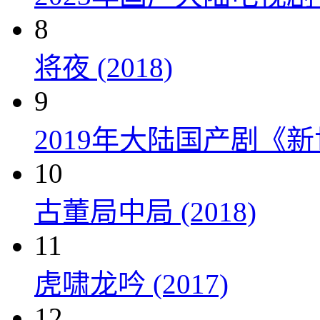
8
将夜 (2018)
9
2019年大陆国产剧《新
10
古董局中局 (2018)
11
虎啸龙吟 (2017)
12