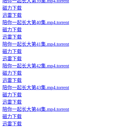
陪你一起长大第39集.mp4.torrent
磁力下载
迅雷下载
陪你一起长大第40集.mp4.torrent
磁力下载
迅雷下载
陪你一起长大第41集.mp4.torrent
磁力下载
迅雷下载
陪你一起长大第42集.mp4.torrent
磁力下载
迅雷下载
陪你一起长大第43集.mp4.torrent
磁力下载
迅雷下载
陪你一起长大第44集.mp4.torrent
磁力下载
迅雷下载