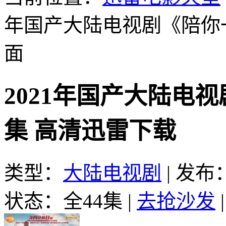
年国产大陆电视剧《陪你
面
2021年国产大陆电
集 高清迅雷下载
类型：
大陆电视剧
|
发布：2
状态：全44集
|
去抢沙发
|