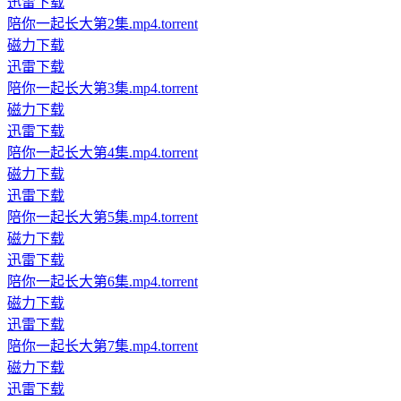
迅雷下载
陪你一起长大第2集.mp4.torrent
磁力下载
迅雷下载
陪你一起长大第3集.mp4.torrent
磁力下载
迅雷下载
陪你一起长大第4集.mp4.torrent
磁力下载
迅雷下载
陪你一起长大第5集.mp4.torrent
磁力下载
迅雷下载
陪你一起长大第6集.mp4.torrent
磁力下载
迅雷下载
陪你一起长大第7集.mp4.torrent
磁力下载
迅雷下载