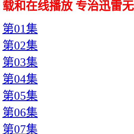
载和在线播放 专治迅雷无
第01集
第02集
第03集
第04集
第05集
第06集
第07集