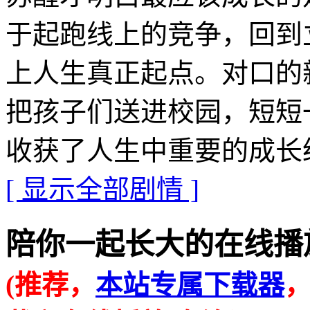
于起跑线上的竞争，回到
上人生真正起点。对口的
把孩子们送进校园，短短
收获了人生中重要的成长
[ 显示全部剧情 ]
陪你一起长大的在线播放地址 ·
(推荐，
本站专属下载器