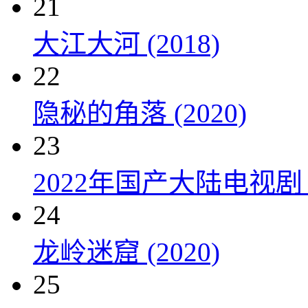
21
大江大河 (2018)
22
隐秘的角落 (2020)
23
2022年国产大陆电视剧
24
龙岭迷窟 (2020)
25