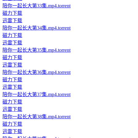
陪你一起长大第33集.mp4.torrent
磁力下载
迅雷下载
陪你一起长大第34集.mp4.torrent
磁力下载
迅雷下载
陪你一起长大第35集.mp4.torrent
磁力下载
迅雷下载
陪你一起长大第36集.mp4.torrent
磁力下载
迅雷下载
陪你一起长大第37集.mp4.torrent
磁力下载
迅雷下载
陪你一起长大第38集.mp4.torrent
磁力下载
迅雷下载