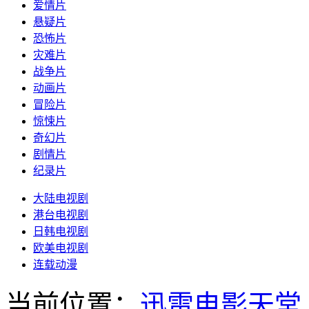
爱情片
悬疑片
恐怖片
灾难片
战争片
动画片
冒险片
惊悚片
奇幻片
剧情片
纪录片
大陆电视剧
港台电视剧
日韩电视剧
欧美电视剧
连载动漫
当前位置：
迅雷电影天堂