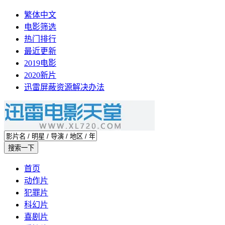
繁体中文
电影筛选
热门排行
最近更新
2019电影
2020新片
迅雷屏蔽资源解决办法
首页
动作片
犯罪片
科幻片
喜剧片