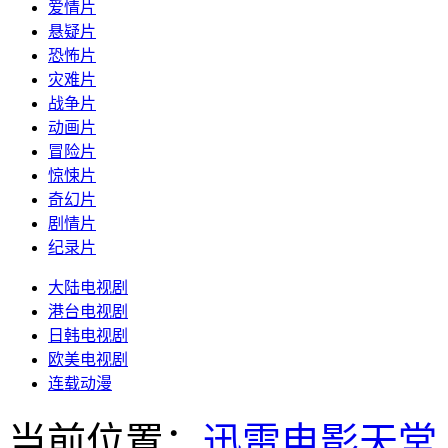
爱情片
悬疑片
恐怖片
灾难片
战争片
动画片
冒险片
惊悚片
奇幻片
剧情片
纪录片
大陆电视剧
港台电视剧
日韩电视剧
欧美电视剧
连载动漫
当前位置：
迅雷电影天堂