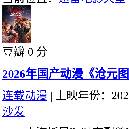
豆瓣 0 分
2026年国产动漫《沧元图
连载动漫
|
上映年份：202
沙发