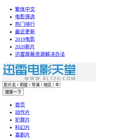
繁体中文
电影筛选
热门排行
最近更新
2019电影
2020新片
迅雷屏蔽资源解决办法
首页
动作片
犯罪片
科幻片
喜剧片