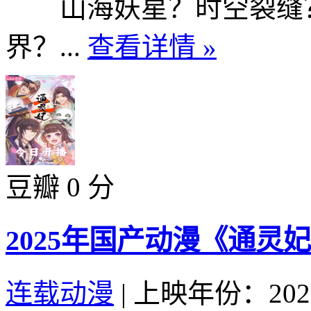
山海妖星？时空裂缝？
界？...
查看详情 »
豆瓣 0 分
2025年国产动漫《通灵妃
连载动漫
|
上映年份：202