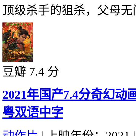
顶级杀手的狙杀，父母无间
豆瓣 7.4 分
2021年国产7.4分奇
粤双语中字
动作片
|
上映年份：2021
|