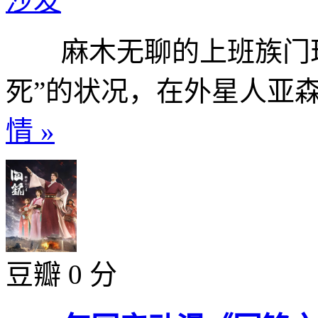
沙发
麻木无聊的上班族门珂
死”的状况，在外星人亚森
情 »
豆瓣 0 分