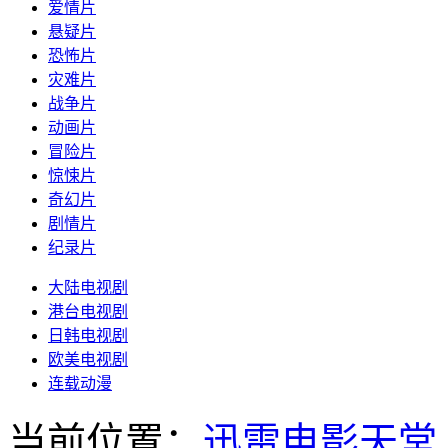
爱情片
悬疑片
恐怖片
灾难片
战争片
动画片
冒险片
惊悚片
奇幻片
剧情片
纪录片
大陆电视剧
港台电视剧
日韩电视剧
欧美电视剧
连载动漫
当前位置：
迅雷电影天堂