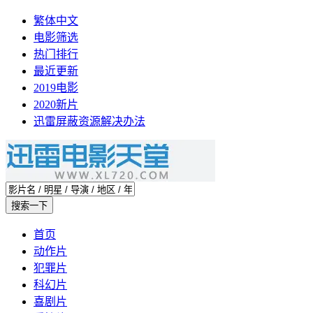
繁体中文
电影筛选
热门排行
最近更新
2019电影
2020新片
迅雷屏蔽资源解决办法
首页
动作片
犯罪片
科幻片
喜剧片