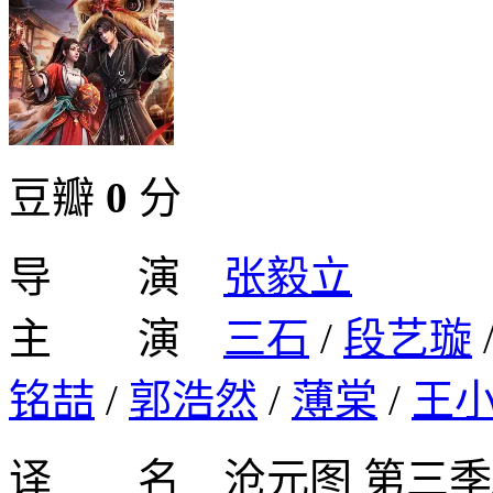
豆瓣
0
分
导 演
张毅立
主 演
三石
/
段艺璇
铭喆
/
郭浩然
/
薄棠
/
王
译 名 沧元图 第三季/沧元图