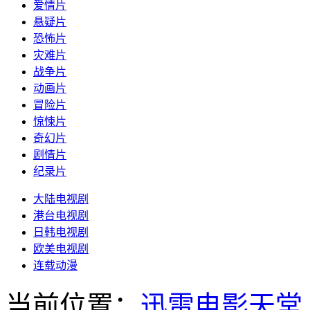
爱情片
悬疑片
恐怖片
灾难片
战争片
动画片
冒险片
惊悚片
奇幻片
剧情片
纪录片
大陆电视剧
港台电视剧
日韩电视剧
欧美电视剧
连载动漫
当前位置：
迅雷电影天堂