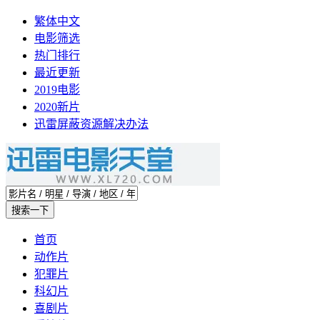
繁体中文
电影筛选
热门排行
最近更新
2019电影
2020新片
迅雷屏蔽资源解决办法
首页
动作片
犯罪片
科幻片
喜剧片