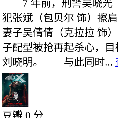
7 年前，刑警吴晓光（
犯张斌（包贝尔 饰）擦
妻子吴倩倩（克拉拉 饰
子配型被抢再起杀心，目
刘晓明。 与此同时...
豆瓣 0 分