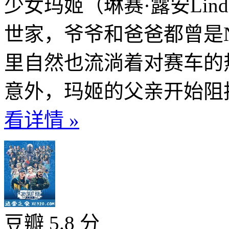
少女玛姬（琳赛·露安Lind
世家，爷爷和爸爸都曾是N
里自然也流淌着对赛车的
意外，玛姬的父亲开始阻拦
看详情 »
豆瓣 5.8 分