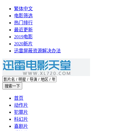
繁体中文
电影筛选
热门排行
最近更新
2019电影
2020新片
迅雷屏蔽资源解决办法
首页
动作片
犯罪片
科幻片
喜剧片