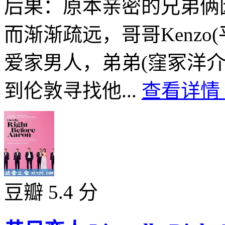
后果：原本亲密的兄弟俩
而渐渐疏远，哥哥Kenzo
爱家男人，弟弟(窪冢洋介饰
到伦敦寻找他...
查看详情 
豆瓣 5.4 分