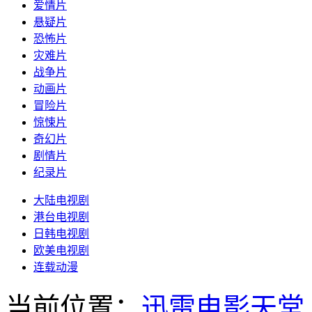
爱情片
悬疑片
恐怖片
灾难片
战争片
动画片
冒险片
惊悚片
奇幻片
剧情片
纪录片
大陆电视剧
港台电视剧
日韩电视剧
欧美电视剧
连载动漫
当前位置：
迅雷电影天堂