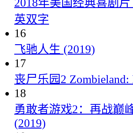
2018年美国经典喜剧
英双字
16
飞驰人生 (2019)
17
丧尸乐园2 Zombieland: Do
18
勇敢者游戏2：再战巅峰 Juman
(2019)