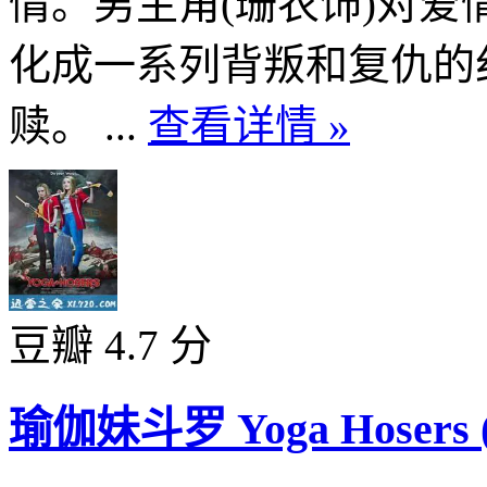
情。男主角(珊农饰)对
化成一系列背叛和复仇的
赎。 ...
查看详情 »
豆瓣 4.7 分
瑜伽妹斗罗 Yoga Hosers (