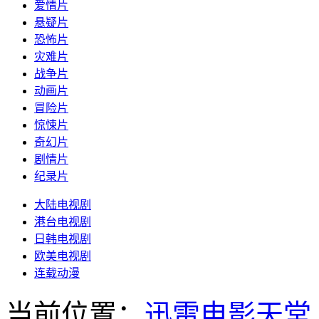
爱情片
悬疑片
恐怖片
灾难片
战争片
动画片
冒险片
惊悚片
奇幻片
剧情片
纪录片
大陆电视剧
港台电视剧
日韩电视剧
欧美电视剧
连载动漫
当前位置：
迅雷电影天堂