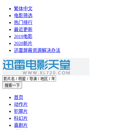
繁体中文
电影筛选
热门排行
最近更新
2019电影
2020新片
迅雷屏蔽资源解决办法
首页
动作片
犯罪片
科幻片
喜剧片