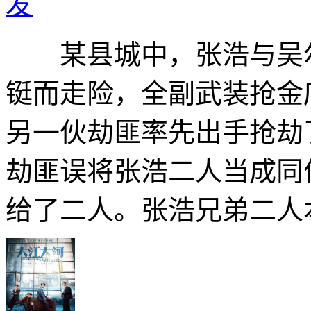
发
某县城中，张浩与吴尔
铤而走险，全副武装抢金
另一伙劫匪率先出手抢劫
劫匪误将张浩二人当成同
给了二人。张浩兄弟二人本