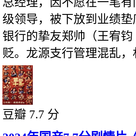
总经理，因不愿在一笔有
级领导，被下放到业绩垫
银行的挚友郑帅（王宥钧
贬。龙源支行管理混乱，林
豆瓣 7.7 分