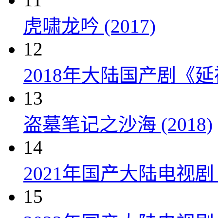
虎啸龙吟 (2017)
12
2018年大陆国产剧《延
13
盗墓笔记之沙海 (2018)
14
2021年国产大陆电视
15