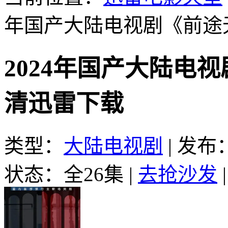
年国产大陆电视剧《前途
2024年国产大陆电视
清迅雷下载
类型：
大陆电视剧
|
发布：2
状态：全26集
|
去抢沙发
|