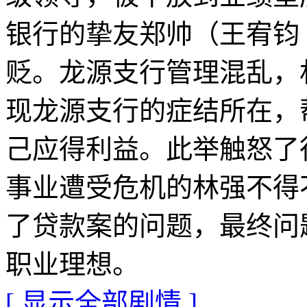
银行的挚友郑帅（王宥钧
贬。龙源支行管理混乱，
现龙源支行的症结所在，
己应得利益。此举触怒了
事业遭受危机的林强不得
了贷款案的问题，最终问
职业理想。
[ 显示全部剧情 ]