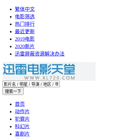
繁体中文
电影筛选
热门排行
最近更新
2019电影
2020新片
迅雷屏蔽资源解决办法
首页
动作片
犯罪片
科幻片
喜剧片