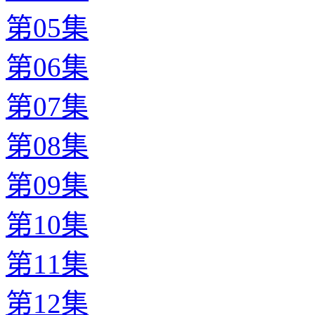
第05集
第06集
第07集
第08集
第09集
第10集
第11集
第12集