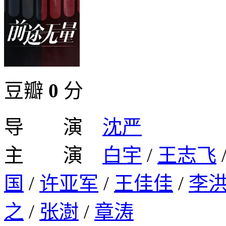
豆瓣
0
分
导 演
沈严
主 演
白宇
/
王志飞
国
/
许亚军
/
王佳佳
/
李
之
/
张澍
/
章涛