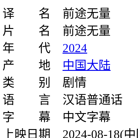
译 名 前途无量
片 名 前途无量
年 代
2024
产 地
中国大陆
类 别 剧情
语 言 汉语普通话
字 幕 中文字幕
上映日期 2024-08-18(