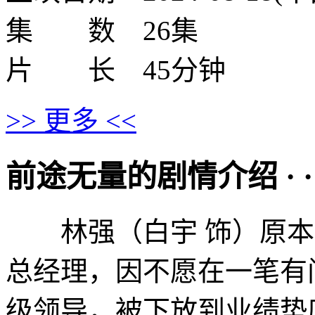
集 数 26集
片 长 45分钟
>> 更多 <<
前途无量的剧情介绍 · · · ·
林强（白宇 饰）原本
总经理，因不愿在一笔有
级领导，被下放到业绩垫