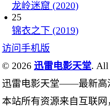
龙岭迷窟 (2020)
25
锦衣之下 (2019)
访问手机版
© 2026
迅雷电影天堂
. All
迅雷电影天堂——最新高
本站所有资源来自互联网