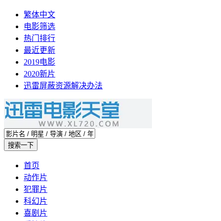
繁体中文
电影筛选
热门排行
最近更新
2019电影
2020新片
迅雷屏蔽资源解决办法
首页
动作片
犯罪片
科幻片
喜剧片