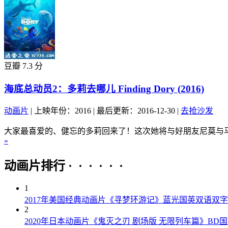
豆瓣 7.3 分
海底总动员2：多莉去哪儿 Finding Dory (2016)
动画片
|
上映年份：2016
|
最后更新：2016-12-30
|
去抢沙发
大家最喜爱的、健忘的多莉回来了！这次她将与好朋友尼莫与马
»
动画片排行 · · · · · ·
1
2017年美国经典动画片《寻梦环游记》蓝光国英双语双字
2
2020年日本动画片《鬼灭之刃 剧场版 无限列车篇》BD