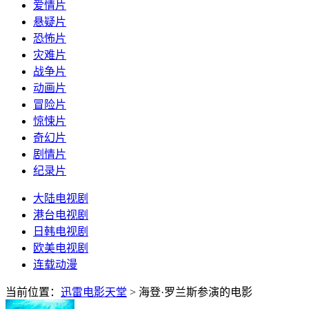
爱情片
悬疑片
恐怖片
灾难片
战争片
动画片
冒险片
惊悚片
奇幻片
剧情片
纪录片
大陆电视剧
港台电视剧
日韩电视剧
欧美电视剧
连载动漫
当前位置：
迅雷电影天堂
> 海登·罗兰斯参演的电影