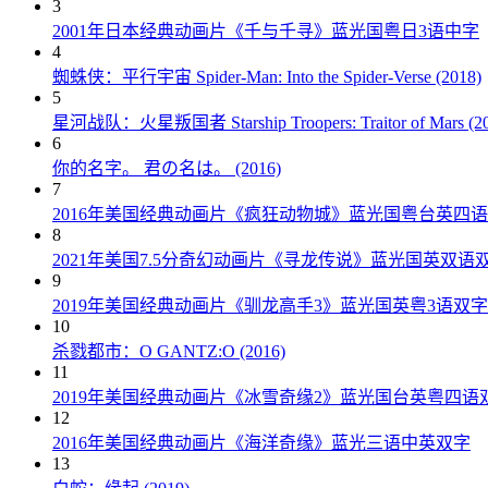
3
2001年日本经典动画片《千与千寻》蓝光国粤日3语中字
4
蜘蛛侠：平行宇宙 Spider-Man: Into the Spider-Verse (2018)
5
星河战队：火星叛国者 Starship Troopers: Traitor of Mars (20
6
你的名字。 君の名は。 (2016)
7
2016年美国经典动画片《疯狂动物城》蓝光国粤台英四
8
2021年美国7.5分奇幻动画片《寻龙传说》蓝光国英双语
9
2019年美国经典动画片《驯龙高手3》蓝光国英粤3语双字
10
杀戮都市：O GANTZ:O (2016)
11
2019年美国经典动画片《冰雪奇缘2》蓝光国台英粤四语
12
2016年美国经典动画片《海洋奇缘》蓝光三语中英双字
13