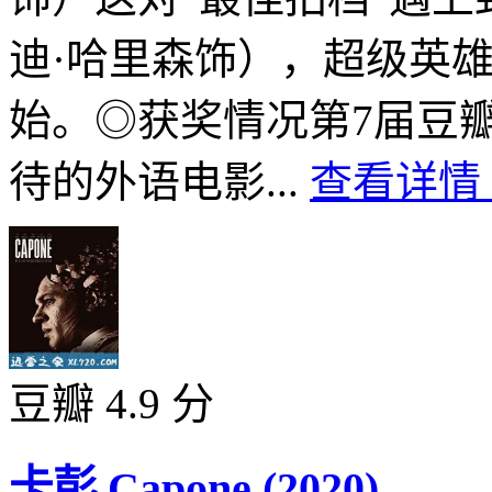
迪·哈里森饰），超级英
始。◎获奖情况第7届豆瓣电
待的外语电影...
查看详情 
豆瓣 4.9 分
卡彭 Capone (2020)