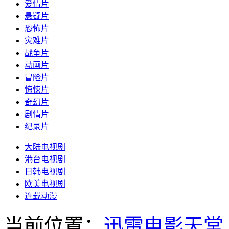
爱情片
悬疑片
恐怖片
灾难片
战争片
动画片
冒险片
惊悚片
奇幻片
剧情片
纪录片
大陆电视剧
港台电视剧
日韩电视剧
欧美电视剧
连载动漫
当前位置：
迅雷电影天堂