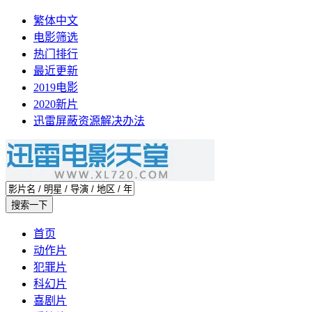
繁体中文
电影筛选
热门排行
最近更新
2019电影
2020新片
迅雷屏蔽资源解决办法
首页
动作片
犯罪片
科幻片
喜剧片