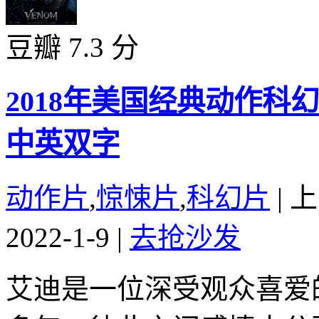
豆瓣 7.3 分
2018年美国经典动作
中英双字
动作片
,
惊悚片
,
科幻片
|
上
2022-1-9
|
去抢沙发
艾迪是一位深受观众喜爱