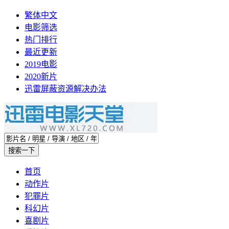
繁体中文
电影筛选
热门排行
最近更新
2019电影
2020新片
迅雷屏蔽资源解决办法
首页
动作片
犯罪片
科幻片
喜剧片