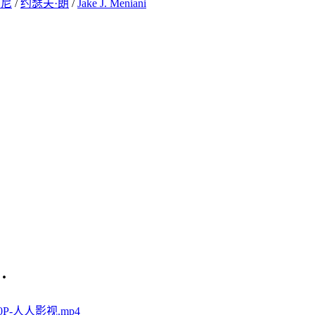
尔尼
/
约瑟夫·朗
/
Jake J. Meniani
·
720P-人人影视.mp4