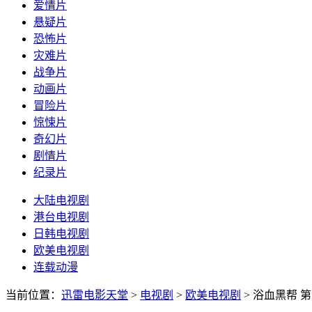
爱情片
悬疑片
恐怖片
灾难片
战争片
动画片
冒险片
惊悚片
奇幻片
剧情片
纪录片
大陆电视剧
港台电视剧
日韩电视剧
欧美电视剧
连载动漫
当前位置：
迅雷电影天堂
>
电视剧
>
欧美电视剧
>
浴血黑帮 第四季 P