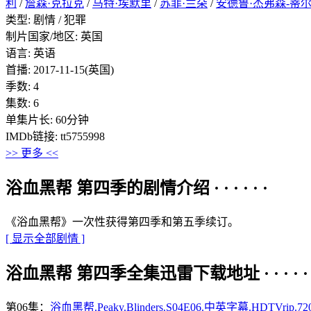
利
/
詹森·克拉克
/
马特·埃默里
/
苏菲·兰朵
/
安德鲁·杰弗森-蒂
类型: 剧情 / 犯罪
制片国家/地区: 英国
语言: 英语
首播: 2017-11-15(英国)
季数: 4
集数: 6
单集片长: 60分钟
IMDb链接: tt5755998
>> 更多 <<
浴血黑帮 第四季的剧情介绍 · · · · · ·
《浴血黑帮》一次性获得第四季和第五季续订。
[ 显示全部剧情 ]
浴血黑帮 第四季全集迅雷下载地址 · · · · · 
第06集：
浴血黑帮.Peaky.Blinders.S04E06.中英字幕.HDTVrip.