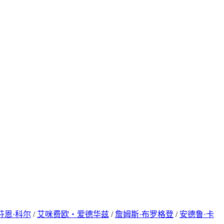
芬恩·科尔
/
艾咪费欧‧爱德华兹
/
詹姆斯·布罗格登
/
安德鲁·卡