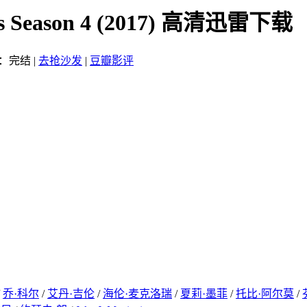
 Season 4 (2017) 高清迅雷下载
：完结
|
去抢沙发
|
豆瓣影评
/
乔·科尔
/
艾丹·吉伦
/
海伦·麦克洛瑞
/
夏莉·墨菲
/
托比·阿尔莫
/