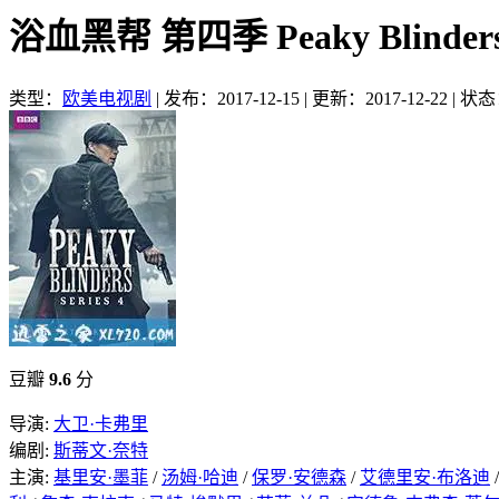
浴血黑帮 第四季 Peaky Blinders
类型：
欧美电视剧
|
发布：2017-12-15
|
更新：2017-12-22
|
状态
豆瓣
9.6
分
导演:
大卫·卡弗里
编剧:
斯蒂文·奈特
主演:
基里安·墨菲
/
汤姆·哈迪
/
保罗·安德森
/
艾德里安·布洛迪