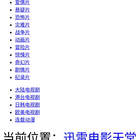
爱情片
悬疑片
恐怖片
灾难片
战争片
动画片
冒险片
惊悚片
奇幻片
剧情片
纪录片
大陆电视剧
港台电视剧
日韩电视剧
欧美电视剧
连载动漫
当前位置：
迅雷电影天堂