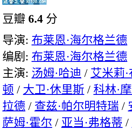
豆瓣
6.4
分
导演:
布莱恩·海尔格兰德
编剧:
布莱恩·海尔格兰德
主演:
汤姆·哈迪
/
艾米莉
顿
/
大卫·休里斯
/
科林·
拉德
/
查兹·帕尔明特瑞
/
萨姆·霍尔
/
亚当·弗格蒂
/