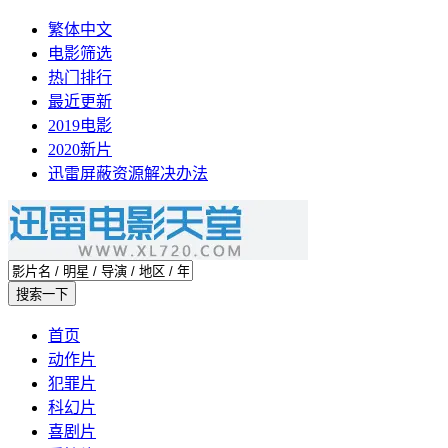
繁体中文
电影筛选
热门排行
最近更新
2019电影
2020新片
迅雷屏蔽资源解决办法
首页
动作片
犯罪片
科幻片
喜剧片