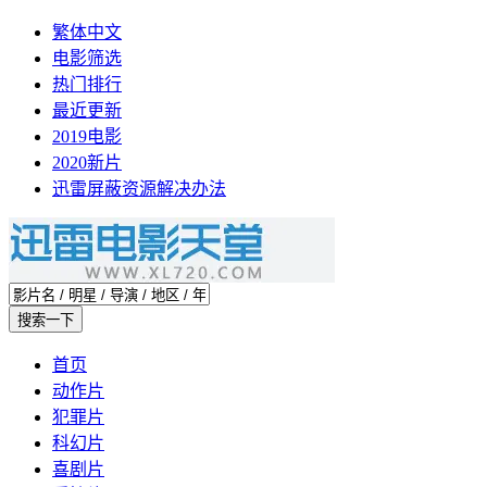
繁体中文
电影筛选
热门排行
最近更新
2019电影
2020新片
迅雷屏蔽资源解决办法
首页
动作片
犯罪片
科幻片
喜剧片