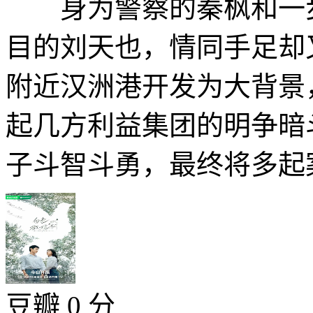
身为警察的秦枫和一步
目的刘天也，情同手足却
附近汉洲港开发为大背景
起几方利益集团的明争暗
子斗智斗勇，最终将多起案
豆瓣 0 分