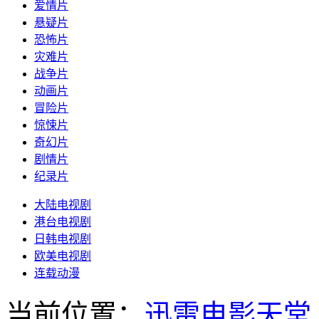
爱情片
悬疑片
恐怖片
灾难片
战争片
动画片
冒险片
惊悚片
奇幻片
剧情片
纪录片
大陆电视剧
港台电视剧
日韩电视剧
欧美电视剧
连载动漫
当前位置：
迅雷电影天堂