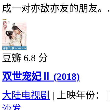
成一对亦敌亦友的朋友。..
豆瓣 6.8 分
双世宠妃Ⅱ (2018)
大陆电视剧
|
上映年份：
|
沙发