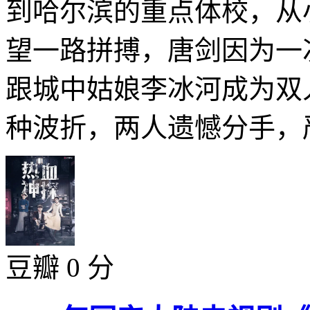
到哈尔滨的重点体校，从
望一路拼搏，唐剑因为一
跟城中姑娘李冰河成为双
种波折，两人遗憾分手，严
豆瓣 0 分