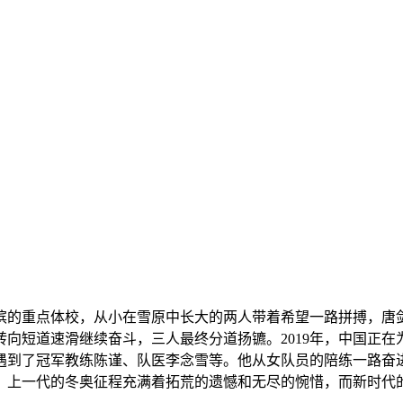
尔滨的重点体校，从小在雪原中长大的两人带着希望一路拼搏，
向短道速滑继续奋斗，三人最终分道扬镳。2019年，中国正在为
遇到了冠军教练陈谨、队医李念雪等。他从女队员的陪练一路奋
。上一代的冬奥征程充满着拓荒的遗憾和无尽的惋惜，而新时代