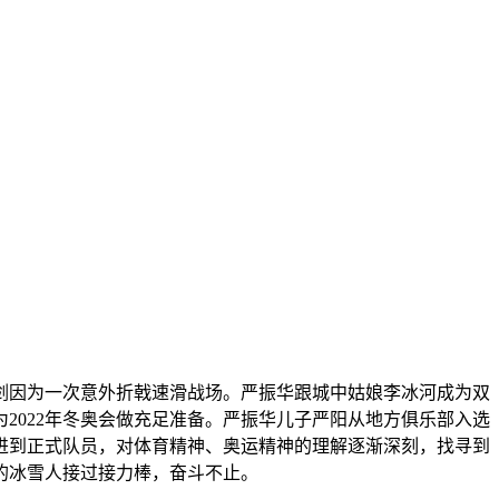
唐剑因为一次意外折戟速滑战场。严振华跟城中姑娘李冰河成为双
2022年冬奥会做充足准备。严振华儿子严阳从地方俱乐部入选
进到正式队员，对体育精神、奥运精神的理解逐渐深刻，找寻到
的冰雪人接过接力棒，奋斗不止。