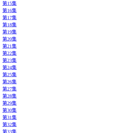
第15集
第16集
第17集
第18集
第19集
第20集
第21集
第22集
第23集
第24集
第25集
第26集
第27集
第28集
第29集
第30集
第31集
第32集
第33集