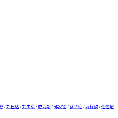
葳
/
刘显达
/
刘向京
/
威力斯
/
郭家铭
/
蔡子伦
/
万籽麟
/
任怡瑄