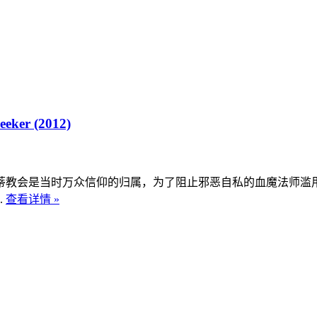
ker (2012)
蒂教会是当时万众信仰的归属，为了阻止邪恶自私的血魔法师滥
.
查看详情 »