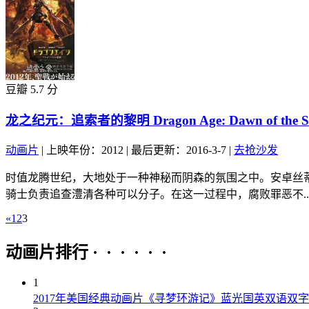
豆瓣 5.7 分
龙之纪元：追索者的黎明 Dragon Age: Dawn of the See
动画片
|
上映年份：2012
|
最后更新：2016-3-7
|
去抢沙发
时值龙腾世纪，大地处于一种神秘而阴森的氛围之中。安卓丝
骑士负责追查澧清各种可以分子。在这一过程中，腐败罪恶不..
«
1
2
3
动画片排行 · · · · · ·
1
2017年美国经典动画片《寻梦环游记》蓝光国英双语双字