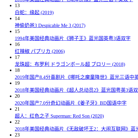
13
白蛇：缘起 (2019)
14
神偷奶爸3 Despicable Me 3 (2017)
15
1994年美国经典动画片《狮子王》蓝光国英粤3语双字
16
红辣椒 パプリカ (2006)
17
龙珠超：布罗利 ドラゴンボール超 ブロリー (2018)
18
2019年国产8.4分喜剧片《哪吒之魔童降世》蓝光三语中
19
2018年美国经典动画片《超人总动员2》蓝光国粤英3语
20
2020年国产7.0分奇幻动画片《姜子牙》BD国语中字
21
超人：红色之子 Superman: Red Son (2020)
22
2018年美国经典动画片《无敌破坏王2：大闹互联网》蓝
23