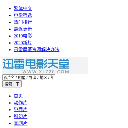
繁体中文
电影筛选
热门排行
最近更新
2019电影
2020新片
迅雷屏蔽资源解决办法
首页
动作片
犯罪片
科幻片
喜剧片