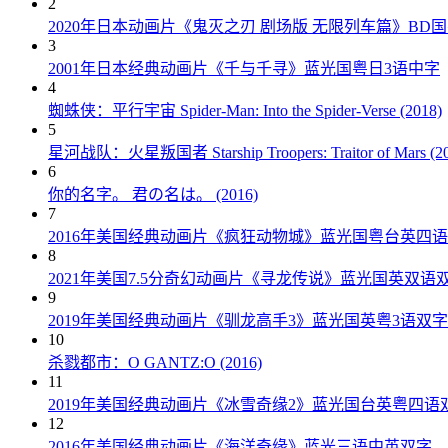
2
2020年日本动画片《鬼灭之刃 剧场版 无限列车篇》BD
3
2001年日本经典动画片《千与千寻》蓝光国粤日3语中字
4
蜘蛛侠：平行宇宙 Spider-Man: Into the Spider-Verse (2018)
5
星河战队：火星叛国者 Starship Troopers: Traitor of Mars (20
6
你的名字。 君の名は。 (2016)
7
2016年美国经典动画片《疯狂动物城》蓝光国粤台英四
8
2021年美国7.5分奇幻动画片《寻龙传说》蓝光国英双语
9
2019年美国经典动画片《驯龙高手3》蓝光国英粤3语双字
10
杀戮都市：O GANTZ:O (2016)
11
2019年美国经典动画片《冰雪奇缘2》蓝光国台英粤四语
12
2016年美国经典动画片《海洋奇缘》蓝光三语中英双字