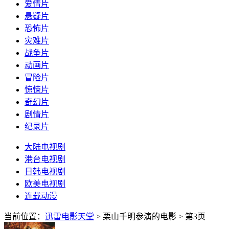
爱情片
悬疑片
恐怖片
灾难片
战争片
动画片
冒险片
惊悚片
奇幻片
剧情片
纪录片
大陆电视剧
港台电视剧
日韩电视剧
欧美电视剧
连载动漫
当前位置：
迅雷电影天堂
> 栗山千明参演的电影 > 第3页