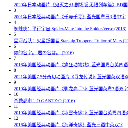
2020年日本动画片《鬼灭之刃 剧场版 无限列车篇》BD
3
2001年日本经典动画片《千与千寻》蓝光国粤日3语中字
4
蜘蛛侠：平行宇宙 Spider-Man: Into the Spider-Verse (2018)
5
星河战队：火星叛国者 Starship Troopers: Traitor of Mars (20
6
你的名字。 君の名は。 (2016)
7
2016年美国经典动画片《疯狂动物城》蓝光国粤台英四
8
2021年美国7.5分奇幻动画片《寻龙传说》蓝光国英双语
9
2019年美国经典动画片《驯龙高手3》蓝光国英粤3语双字
10
杀戮都市：O GANTZ:O (2016)
11
2019年美国经典动画片《冰雪奇缘2》蓝光国台英粤四语
12
2016年美国经典动画片《海洋奇缘》蓝光三语中英双字