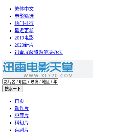
繁体中文
电影筛选
热门排行
最近更新
2019电影
2020新片
迅雷屏蔽资源解决办法
首页
动作片
犯罪片
科幻片
喜剧片