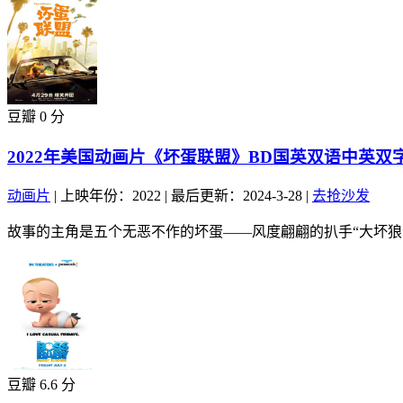
豆瓣 0 分
2022年美国动画片《坏蛋联盟》BD国英双语中英双
动画片
|
上映年份：2022
|
最后更新：2024-3-28
|
去抢沙发
故事的主角是五个无恶不作的坏蛋——风度翩翩的扒手“大坏狼”
豆瓣 6.6 分