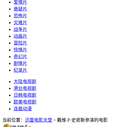
爱情片
悬疑片
恐怖片
灾难片
战争片
动画片
冒险片
惊悚片
奇幻片
剧情片
纪录片
大陆电视剧
港台电视剧
日韩电视剧
欧美电视剧
连载动漫
当前位置：
迅雷电影天堂
> 戴维·P·史密斯参演的电影