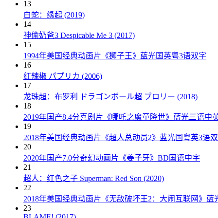
13
白蛇：缘起 (2019)
14
神偷奶爸3 Despicable Me 3 (2017)
15
1994年美国经典动画片《狮子王》蓝光国英粤3语双字
16
红辣椒 パプリカ (2006)
17
龙珠超：布罗利 ドラゴンボール超 ブロリー (2018)
18
2019年国产8.4分喜剧片《哪吒之魔童降世》蓝光三语中
19
2018年美国经典动画片《超人总动员2》蓝光国粤英3语
20
2020年国产7.0分奇幻动画片《姜子牙》BD国语中字
21
超人：红色之子 Superman: Red Son (2020)
22
2018年美国经典动画片《无敌破坏王2：大闹互联网》蓝
23
BLAME! (2017)