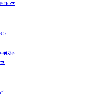
国粤日中字
17)
语中英双字
双字
双字