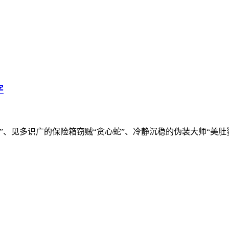
字
、见多识广的保险箱窃贼“贪心蛇”、冷静沉稳的伪装大师“美肚鲨”